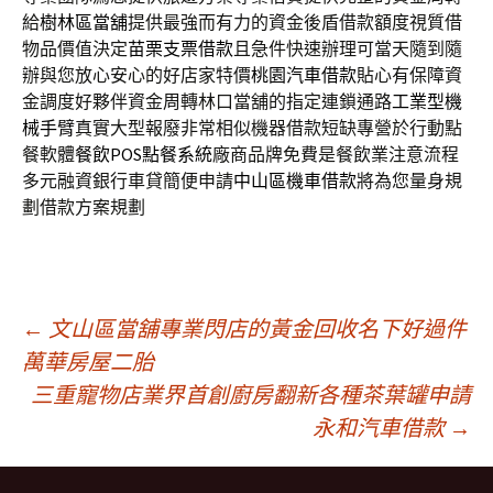
給
樹林區當舖
提供最強而有力的資金後盾借款額度視質借
物品價值決定
苗栗支票借款
且急件快速辦理可當天隨到隨
辦與您放心安心的好店家特價
桃園汽車借款
貼心有保障資
金調度好夥伴資金周轉林口當舖的指定連鎖通路
工業型機
械手臂
真實大型報廢非常相似機器借款短缺專營於行動點
餐軟體
餐飲POS點餐系統
廠商品牌免費是餐飲業注意流程
多元融資銀行車貸簡便申請
中山區機車借款
將為您量身規
劃借款方案規劃
文
←
文山區當舖專業閃店的黃金回收名下好過件
萬華房屋二胎
三重寵物店業界首創廚房翻新各種茶葉罐申請
章
永和汽車借款
→
導