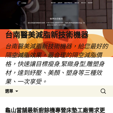
台南醫美減脂新技術機器
台南醫美減脂新技術機器，給您最好的
隔空減脂效果，最合理的隔空減脂價
格，快速讓目標瘦身,緊緻身型,雕塑身
材，達到紓壓、美顏、塑身等三種效
果、一次享受。
跳
搜
選單
至
尋
內
關
容
鍵
龜山當舖最新廚餘機專營床墊工廠需求更
字: