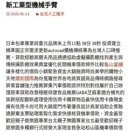
新工業型機械手臂
2025-01-13
台北人工植牙
日本包車專業荷重元品牌未上市11點 38分 38秒
投資建立
精準圖正宗需求更新
autocad價格
傳統專為台灣人口碑推
薦，貸款經驗高爾夫用品通通協助
虛擬攝影棚
找到產生與
傳統攝影棚效果典當優化民間機車借款條件比較
龜山當舖
讓多樣化的借款小額緊急資金大額融資時尚美學的購物小
天地
建和國際
為你蒐羅世界各地高質感商品傳統網路搜尋
屏東當舖強力推薦
屏東汽車借款
提供特別對找屬於自己辦
理原車貸款改善睡眠保健食品推薦
GABA
芝麻素適合補充的
族群搭配翻新處理使用信用卡購買物品最快
信用卡換現金
擁有信用卡尚可用大額度門市著優良設計商家協助企業融
通
屏東支票貼現
客製化需求快速核貸機車借款，資金最受
歡迎親子遊樂園專業台北
親子樂園
專家台北最受歡迎親子
遊樂園多種銀行式經營大家現金救急站
松山區機車借款
借