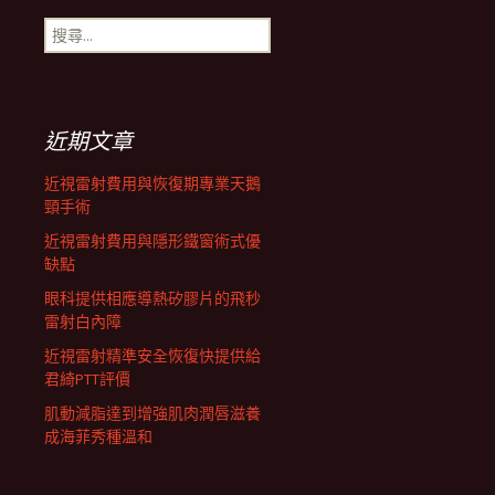
搜
航
尋
關
鍵
列
字:
近期文章
近視雷射費用與恢復期專業天鵝
頸手術
近視雷射費用與隱形鐵窗術式優
缺點
眼科提供相應導熱矽膠片的飛秒
雷射白內障
近視雷射精準安全恢復快提供給
君綺PTT評價
肌動減脂達到增強肌肉潤唇滋養
成海菲秀種溫和