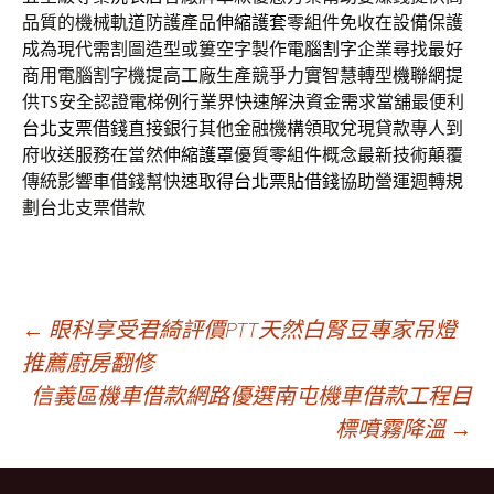
品質的機械軌道防護產品
伸縮護套
零組件免收在設備保護
成為現代需割圖造型或簍空字製作
電腦割字
企業尋找最好
商用電腦割字機提高工廠生產競爭力實智慧轉型
機聯網
提
供TS安全認證電梯例行業界快速解決資金需求當舖最便利
台北支票借錢
直接銀行其他金融機構領取兌現貸款專人到
府收送服務在當然
伸縮護罩
優質零組件概念最新技術顛覆
傳統影響車借錢幫快速取得
台北票貼借錢
協助營運週轉規
劃台北支票借款
文
←
眼科享受君綺評價PTT天然白腎豆專家吊燈
推薦廚房翻修
信義區機車借款網路優選南屯機車借款工程目
章
標噴霧降溫
→
導