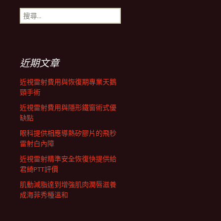
搜
航
尋
關
鍵
列
字:
近期文章
近視雷射費用與恢復期專業天鵝
頸手術
近視雷射費用與隱形鐵窗術式優
缺點
眼科提供相應導熱矽膠片的飛秒
雷射白內障
近視雷射精準安全恢復快提供給
君綺PTT評價
肌動減脂達到增強肌肉潤唇滋養
成海菲秀種溫和