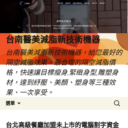
台南醫美減脂新技術機器
台南醫美減脂新技術機器，給您最好的
隔空減脂效果，最合理的隔空減脂價
格，快速讓目標瘦身,緊緻身型,雕塑身
材，達到紓壓、美顏、塑身等三種效
果、一次享受。
跳
搜
選單
至
尋
內
關
容
鍵
台北高級餐廳加盟未上市的電腦割字資金
字: