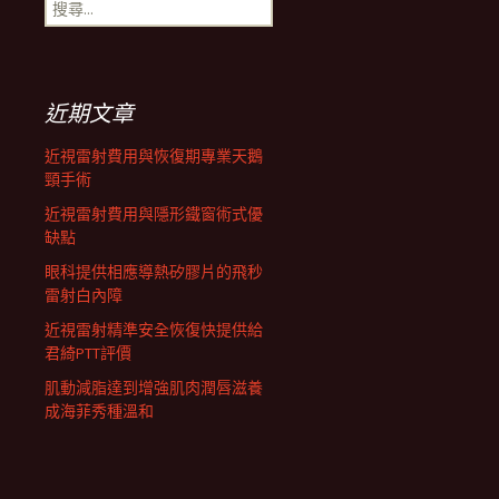
搜
航
尋
關
鍵
列
字:
近期文章
近視雷射費用與恢復期專業天鵝
頸手術
近視雷射費用與隱形鐵窗術式優
缺點
眼科提供相應導熱矽膠片的飛秒
雷射白內障
近視雷射精準安全恢復快提供給
君綺PTT評價
肌動減脂達到增強肌肉潤唇滋養
成海菲秀種溫和