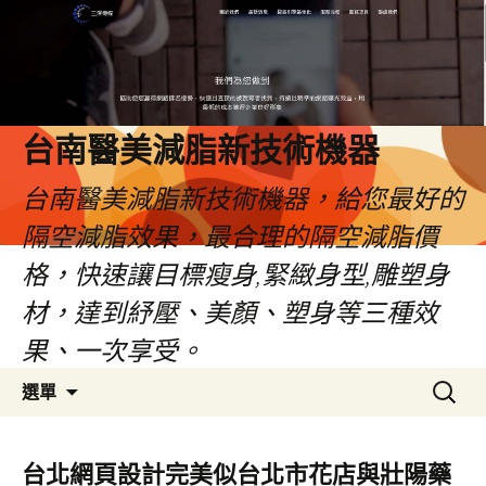
台南醫美減脂新技術機器
台南醫美減脂新技術機器，給您最好的
隔空減脂效果，最合理的隔空減脂價
格，快速讓目標瘦身,緊緻身型,雕塑身
材，達到紓壓、美顏、塑身等三種效
果、一次享受。
跳
搜
選單
至
尋
內
關
容
鍵
台北網頁設計完美似台北市花店與壯陽藥
字: