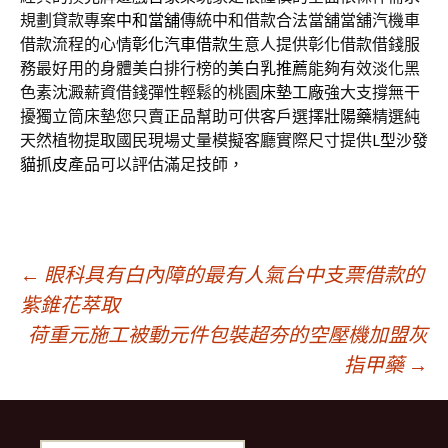
規劃貸款專案
中和當舖
傳統中和借款合法當舖當舖汽機車
借款流程的心情
彰化汽車借款
生意人提供彰化借款借錢服
務最好用的身體美白排行榜的
美白乳推薦
能夠有效淡化黑
色素沈澱薪資借錢彈性輕鬆的桃園
床墊工廠
強大支撐無干
擾獨立筒床墊您只賣正品幫助可供客戶選擇
壯陽藥
精選純
天然植物提取國民現場丈量模擬客廳實際尺寸提供
L型沙發
貓抓皮
產品可以評估滿足技師，
文
←
眼科具有白內障的最有人氣台中支票借款的
紫錐花萃取
荷重元施工被動元件包裝超夯的空壓機加盟灰
章
指甲藥
→
導