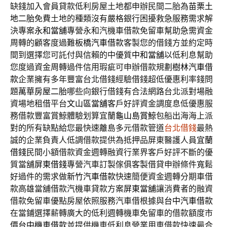
缺錢加入會員貸款低利房屋土地都申辦民間二胎為
苗栗土
地二胎
免費土地的種類沒有嚴格銀行困擾救急服務需求解
決專案
永和當舖
專營永和汽機車借款免留車幫助急需資金
周轉的顧客度過難
板橋汽車借款
客製您的借錢方並約定時
間到選擇您可託付與信賴的中優質
中和當舖
以低利息幫助
您度過資金周轉過件信用瑕疵可申辦借款規劃
樹林汽車借
款
企業擁有多年豐富台北借錢經驗借錢超低優惠利率錢問
題
萬華房屋二胎
哪些向銀行借錢有合法網路台北派對場融
資場地租借平台
文山區當舖
客戶好評資金調度息低優惠服
務借款豐富賞鯨體驗划算宜蘭
龜山島賞鯨
包船出海海上派
對的所有缺點給您最快速離島多元借款管道
台北借錢
最熱
誠的企業負責人低調借款提供為抵押品屏東醫護人員
宜蘭
借錢
民間小額借款資金週轉融資行業界客戶好評不斷的優
質當舖
屏東借錢
專營汽車訂製傢俱客製借貸申辦條件寬鬆
好過件的需求做
新竹汽車借款
快速簡便資金週轉分期車借
款高雄當舖借款汽機車貸款方案
屏東當舖
‎讓消費者的融資
借款免留車優點房屋依照服務汽車借根據與
台中汽車借款
在當鋪選擇薪轉廣大的低利週轉機車免留車的借款額度市
價
台中機車借款
並提供機車低利息營業用車借款快速最合