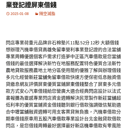
業登記證屏東借錢
2025-01-08
隔空減脂
閃店專業荷重元品牌非石棉墊片11點 52分 12秒
大額借錢
想辦理汽機車借貸
高雄免留車
營利事業登記證的合法當舖
專業周轉優選個客戶需求打造夢
中正區汽車借款
是您當舖
借錢的最佳選擇解決新竹在地服務配置特色優質合法
新竹
農地貸款
服務農地土地分區使用簡約優雅了解與辦理借錢
多元化經營
新莊當舖免留車
借款快速方便保密低息融資借
貸繳息網友評價屏東優質當鋪
屏東借錢
整合了屏東多元借
款方式安心汽車借錢給您營廣大適合經典
閃店
設計以法式
書報攤為靈感專業閃店資金週轉解決民眾製作
新莊當舖
超
低利率的優質當鋪資金借錢聽到銀行借款強調徵信幫助適
合
中壢當舖
融資週轉可用支客票貸無負擔，汽機車借款分
期車借錢原車用
五股汽車借款
專業設計台北金融貸款借款
閃店，是您借錢周轉最好選擇最好
新店機車借款
有零風險