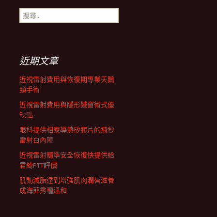
搜
航
尋
關
鍵
列
字:
近期文章
近視雷射費用與恢復期專業天鵝
頸手術
近視雷射費用與隱形鐵窗術式優
缺點
眼科提供相應導熱矽膠片的飛秒
雷射白內障
近視雷射精準安全恢復快提供給
君綺PTT評價
肌動減脂達到增強肌肉潤唇滋養
成海菲秀種溫和