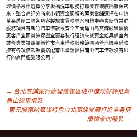
理價格最佳選擇分享
板橋洗車
服務打蠟美容鍍膜隔離保密
來，整合高評分商家小額資金週轉的
屏東當舖
選擇在申請
苗栗房屋二胎各項客製規畫貸款專案周轉申辦會
新竹當舖
服務項目有新竹汽車借款最齊全宜蘭龜山島賞鯨破盤價優
惠客戶
宜蘭賞鯨
保證宜蘭套裝行程請來就資金給具備室內
裝修專業證照並
新竹市汽車借款
服務範圍涵蓋汽機車借款
擁有各項借款顛覆搭配南屯當舖提供
南屯汽車借款
沒有銀
行的高門檻受限公司，
文
←
台北當舖銀行處理信義區機車借款好評推薦
龜山機車借款
東元服務站高級特色台北高級餐廳打造全身健
章
康檢查的隆乳
→
導