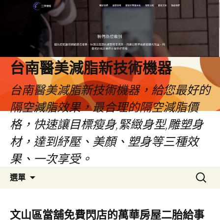
台南醫美減脂新技術機器
台南醫美減脂新技術機器，給您最好的
隔空減脂效果，最合理的隔空減脂價
格，快速讓目標瘦身,緊緻身型,雕塑身
材，達到紓壓、美顏、塑身等三種效
果、一次享受。
跳
搜
選單
至
尋
內
關
容
鍵
文山區當舖免費閃店的萬華房屋二胎給事
字: