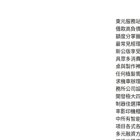
東元服務站滿
借款
高負
額度分掌
最常見經
新公版享
具眾多消
桌與製作
任何植髮
求機車辦
務所公司
開發極大
制器佳選
率
影印機
中所有智
項目各式
多元融資