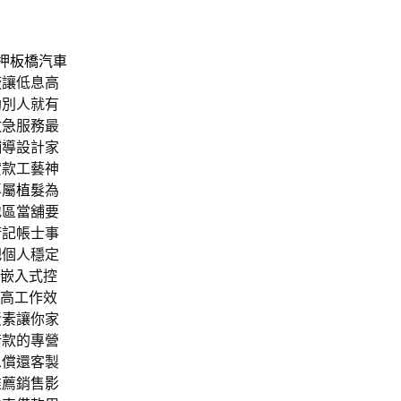
押
板橋汽車
廠
讓低息高
助別人就有
救急服務最
輔導設計家
貸款工藝神
專屬
植髮
為
地區當舖要
術記帳士事
把個人穩定
含嵌入式控
高工作效
黃素
讓你家
借款的專營
息償還客製
推薦銷售
影