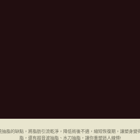
統抽脂的缺點，將脂肪引流乾淨，降低術後不適，縮短恢復期，讓塑身變得
脂，還有超音波抽脂、水刀抽脂，讓你重塑迷人線條!