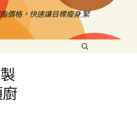
脂價格，快速讓目標瘦身,緊
搜
尋
關
鍵
薦製
字:
項廚