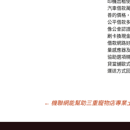
印機出租
汽車借款
善的價格
公平借款
像公會認
刷卡換現
借款
網路
量感應器
協助選項
貸當舖歐
運送方式
文
←
機聯網能幫助三重寵物店專業
章