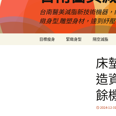
台南醫美減脂新技術機器，
緻身型,雕塑身材，達到紓
跳
目標瘦身
緊緻身型
隔空減脂
至
內
容
床
造
餘
2024-12-3