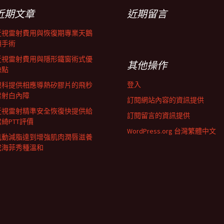
近期文章
近期留言
近視雷射費用與恢復期專業天鵝
頸手術
近視雷射費用與隱形鐵窗術式優
其他操作
缺點
登入
眼科提供相應導熱矽膠片的飛秒
雷射白內障
訂閱網站內容的資訊提供
近視雷射精準安全恢復快提供給
訂閱留言的資訊提供
君綺PTT評價
WordPress.org 台灣繁體中文
肌動減脂達到增強肌肉潤唇滋養
成海菲秀種溫和