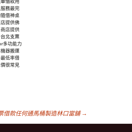
機車借款
用
租服務最完
的隨借神桌
店​提供佛
多商店提供
合
台北支票
or
多功能力
來機器搬運
得最低率借
車價很常見
票借款任何通馬桶製造林口當舖
→