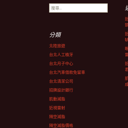
搜
導
尋
關
鍵
航
字:
分類
列
北陸旅遊
台北人工植牙
台北月子中心
台北汽車借款免留車
台北清潔公司
招牌設計銀行
肌動減脂
近視雷射
隔空減脂
隔空減脂價格