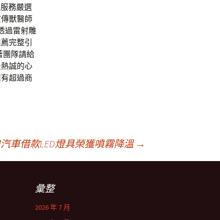
求服務嚴選
宣傳獸醫師
lk透過雷射雕
推薦完整引
著團隊請給
最熱誠的心
擁有超過商
汽車借款LED燈具榮獲噴霧降溫
→
彙整
2026 年 7 月