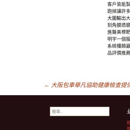
客戶皆能
跑掉讓許
大圖輸出
刻角膜透
進醫美標
明宇一個
系統種類
品評價推
文
←
大阪包車舉凡協助健康檢查提
章
搜
尋
導
關
鍵