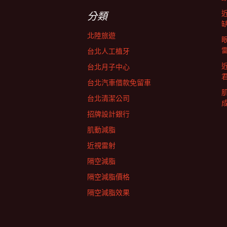
字:
航
分類
北陸旅遊
列
台北人工植牙
台北月子中心
台北汽車借款免留車
台北清潔公司
招牌設計銀行
肌動減脂
近視雷射
隔空減脂
隔空減脂價格
隔空減脂效果