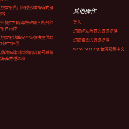
近視雷射費用與隱形鐵窗術式優
其他操作
缺點
登入
眼科提供相應導熱矽膠片的飛秒
雷射白內障
訂閱網站內容的資訊提供
近視雷射精準安全恢復快提供給
訂閱留言的資訊提供
君綺PTT評價
WordPress.org 台灣繁體中文
肌動減脂達到增強肌肉潤唇滋養
成海菲秀種溫和