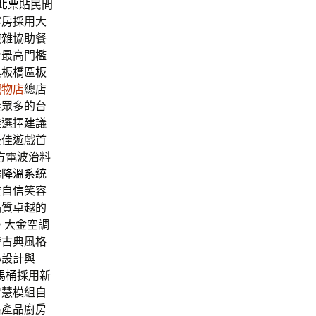
北票貼
民間
客房採用大
複雜協助餐
合最高門檻
與板橋區
板
寵物店
總店
從眾多的台
佳選擇建議
最佳遊戲首
方電波治料
霧降溫系統
業自信笑容
品質卓越的
體。大金空調
發古典風格
心設計與
馬桶
採用新
智慧模組自
格產品廚房