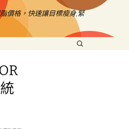
脂價格，快速讓目標瘦身,緊
搜
尋
關
鍵
OR
字:
系統