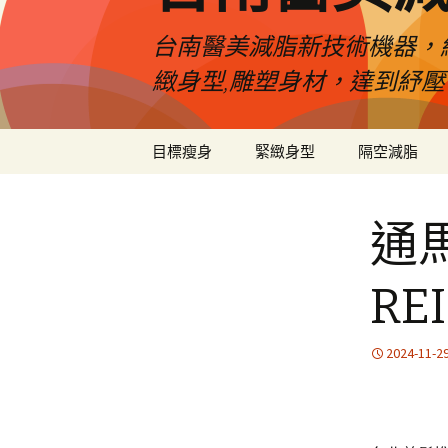
台南醫美減脂新技術機器，
緻身型,雕塑身材，達到紓
跳
目標瘦身
緊緻身型
隔空減脂
至
內
容
通馬
R
2024-11-2