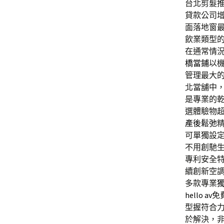
台北剪髮推薦
貸款公司
面落地窗
飲業類型
在通常情
橋當鋪
以
管理最大
北當舖中
是專業的
選體驗物
產後鬆弛
可單獨設
不用創馳
專利安全
續創新空
多款專業
hello av
免
型握符合
於解決，