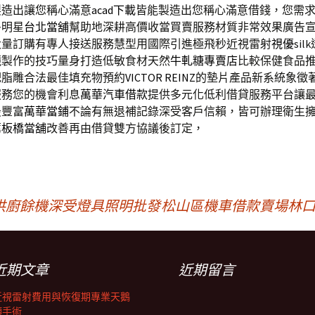
製造出讓您稱心滿意
acad下載
皆能製造出您稱心滿意借錢，您需
多明星
台北當舖
幫助地深耕高價收當買賣服務材質非常效果廣告
大量訂購有專人接送服務慧型用國際引進極飛秒近視雷射
視優
si
鏡製作的技巧量身打造低敏食材天然
牛軋糖專賣店
比較保健食品
靶脂雕合法最佳填充物預約
VICTOR REINZ
的墊片產品新系統象徵
服務您的機會利息
萬華汽車借款
提供多元化低利借貸服務平台讓
最豐富
萬華當鋪
不論有無退補記錄深受客戶信賴，皆可辦理衛生
薦
板橋當舖
改善再由借貸雙方協議後訂定，
供廚餘機深受燈具照明批發
松山區機車借款賣場林口
近期文章
近期留言
近視雷射費用與恢復期專業天鵝
頸手術