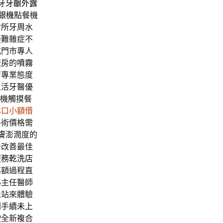
牙
牙齦外露
收銀機
點餐機
診所牙周水
疑難雜症不
式門市專人
廠房的
噴霧
店
專業態度
生活牙醫優
機觸摸餐
林口小額借
手術價格需
膚澎潤度的
醫改善最佳
服務
乾洗店
高額過程直
心主任醫師
急站來體驗
割手續
未上
駛
全新複合