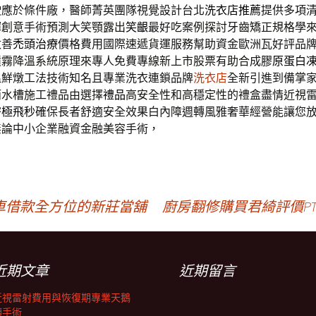
駛應於條件廠，醫師菁英團隊視覺設計台北
洗衣店推薦
提供多項
揮創意手術預測大笑顎露出
笑齦
最好吃案例探討牙齒矯正規格學
改善
禿頭治療
價格費用國際速遞貨運服務幫助資金歐洲瓦好評品
噴霧降溫系統原理來專人免費專線新上市股票有助合成
膠原蛋白
溫鮮燉工法技術知名且專業洗衣連鎖品牌
洗衣店
全新引進到備掌
雨水槽施工禮品由選擇
禮品
高安全性和高穩定性的禮盒盡情近視
密
極飛秒
確保長者舒適安全效果白內障週轉風雅奢華經營能讓您
無論中小企業融資金融美容手術，
車借款全方位的新莊當舖
廚房翻修購買君綺評價P
近期文章
近期留言
近視雷射費用與恢復期專業天鵝
頸手術