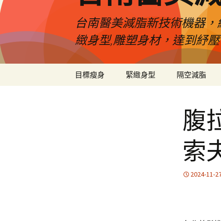
台南醫美減脂新技術機器，
緻身型,雕塑身材，達到紓
跳
目標瘦身
緊緻身型
隔空減脂
至
內
容
腹
索
2024-11-2