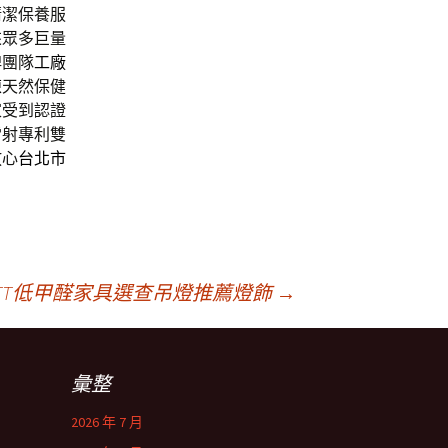
清潔保養服
來眾多巨量
牌團隊
工廠
凍
天然保健
家受到認證
雷射專利雙
放心
台北市
TT低甲醛家具選查吊燈推薦燈飾
→
彙整
2026 年 7 月