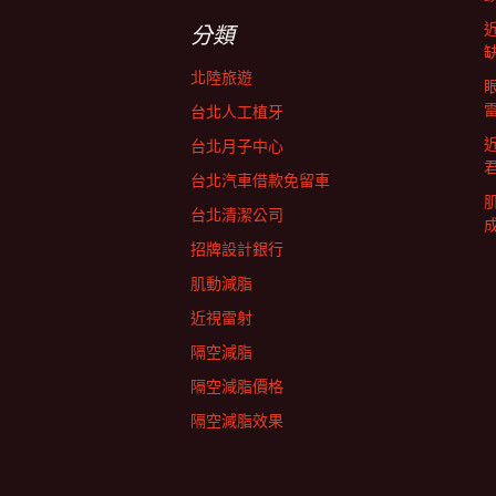
字:
航
分類
北陸旅遊
列
台北人工植牙
台北月子中心
台北汽車借款免留車
台北清潔公司
招牌設計銀行
肌動減脂
近視雷射
隔空減脂
隔空減脂價格
隔空減脂效果