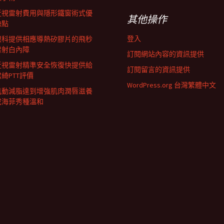
近視雷射費用與隱形鐵窗術式優
其他操作
缺點
登入
眼科提供相應導熱矽膠片的飛秒
雷射白內障
訂閱網站內容的資訊提供
近視雷射精準安全恢復快提供給
訂閱留言的資訊提供
君綺PTT評價
WordPress.org 台灣繁體中文
肌動減脂達到增強肌肉潤唇滋養
成海菲秀種溫和