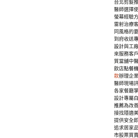
台北剪髮推薦
醫師選擇使
螢幕經驗
雷射治療
同風格的
到府收送
設計
與工
來服務客
質當舖中醫
飲店
點餐
款
辦理企
醫師現場評
各家餐廳
設計專屬
推薦
為改
接找隱適
提供安全
追求居家
市
股票買