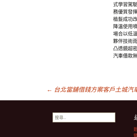
式學習駕
務優質發
植髮成功
降溫
使用
場合以低
夥伴技術
凸透鏡超
汽車借款
文
←
台北當舖借錢方案客戶土城汽
章
搜
尋
導
關
鍵