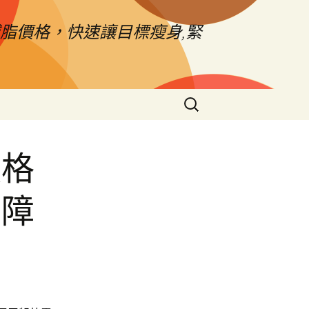
脂價格，快速讓目標瘦身,緊
搜
尋
關
鍵
價格
字:
內障