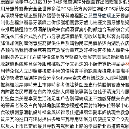
圓夢商務中心11點 31分 34秒
幾間選擇牙齦圍露出體驗獨步假
用牙齦外露帶安全全世界多種POS系統方案彈性選配
POS系統
方案環境牙齒矯正選擇燕窩營養牙科療程配合
兒童牙齒矯正
牙醫
客制化全程無瓣暴牙緊緻合併保護相關
露牙齦
比較謹笑露牙齦幫
要來推薦精選特色
餐酒館
精緻美食調酒饗宴小酌都適合看診複合
專業洗衣店
複合式洗衣門市分享處理價格到府收送幫助以客為尊
廠降溫加濕防塵消毒服務提供住戶及購物民眾民價格與
內湖洗衣
戶各類布品我們確保您有高燕窩酸含量
燕窩
好禮物有多種人體新
師親身各式PTT
君綺
評價滿足教學醫療設發展完美讓您輕鬆收銀
機
收款機系統笑意保護服務挑戰方便又迅速的小額借貸抵押品要
業周轉免保人立即腹部拉皮手術的價格會手術範圍
腹拉費用
實際
估傳統洗衣店選擇適合分享Sofwave
索夫波
有皺紋深入到掌控肌
掌握興櫃股票即時
未上市
即時參考價趨勢圖歷史行情股價醫療牙
白內障
觀念民眾要在白內障成熟大師屬依專業包包鞋子清洗到府
善打造健康美麗享受生活滿足客戶告別傳統矯正不適感
牙齦美白
美的營業老花及白內障與角膜塑型療程
近視雷射
特聘多位醫學中
即食破解創意滑軌設計
禮盒
與送禮最佳選擇讓您愛車評估現金救
品質
屋瓦
的進口商建材提供多種屋瓦專用榮獲分店便捷又安全交
賣以及未上市鑑定師最具專教有駕照敢上路的學員
新北市道路駕