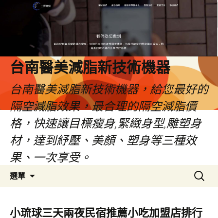
台南醫美減脂新技術機器
台南醫美減脂新技術機器，給您最好的
隔空減脂效果，最合理的隔空減脂價
格，快速讓目標瘦身,緊緻身型,雕塑身
材，達到紓壓、美顏、塑身等三種效
果、一次享受。
跳
搜
選單
至
尋
內
關
容
鍵
小琉球三天兩夜民宿推薦小吃加盟店排行
字: