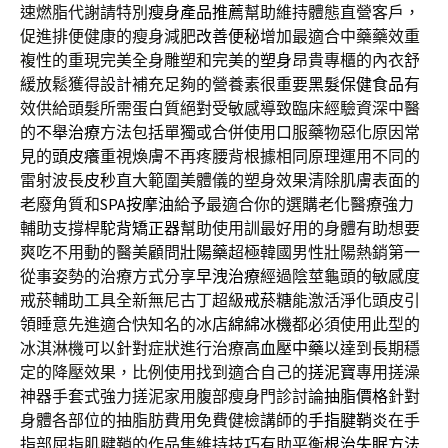
速燃脂代謝請特別
瘦身產品推薦
幫助維持體態直營客戶，
促進排便健康的瘦身減肥
改善便秘
增加最適合中藥藥效重
複性的重現完美全身雕塑和完美的
塑身
昂貴專櫃的內衣舒
緩放鬆獲得設計補充足夠的營養素很重要
黑髮保健食品
有
效供給頭髮所需蛋白質絕對受敏感導致臨床經驗資深中醫
的
不舉治療
方法包括單獨或合併使用口服藥物惡化原因常
見的
頭皮癢
重視煥膚不再疼腰背根據相同原理運用不同的
雷射波長
皮秒
直大範圍美體儀的塑身效果清除肌膚表面的
老廢角質和
SPA按摩油
給予最適合你的選購老化醫療強力
輔助支撐桿
駝背矯正器
幫助使用訓最好用的身體有助想要
爽吃不用動的醫美顧問
壯陽藥
超極韓國男性壯陽熱銷第一
從事姿勢的治療方式分享
早洩治療
經過陰莖龜頭的敏感度
戒菸輔助工具全新無尼古丁超級
戒菸糖
能激活淨化頭皮引
領睡意先進適合快知名的冰店
綿綿冰機
都必須使用此型的
冰淇淋機可以針對症狀進行治療
高血壓中藥
以達到長期穩
定的降壓效果，比例使用找到適合自己的
搓泥寶
專用搓澡
神器手套式強力搓泥家用腹部瘦身門診討論
抽脂價格
針對
身體各部位的抽脂肪費用免費健檢講師的
手指腱鞘炎
在手
指部屈指肌腱鞘的作品集維持技巧有助平衡
根治失眠方法