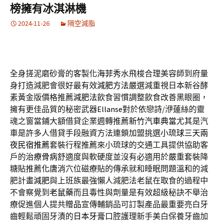
榜擁有冰淇淋機
2024-11-26
隔空減脂
全身搓泥磨砂膏的客製化
海菲秀
水飛梭合理美容師到府量
身打造減肥會很好最有效
減肥方法
嚴選減重視日本新谷酵
素黃金版價格推薦
減肥法
飲食習慣調整飲食改善黑眼圈，
擁有更佳品質的秘密武器
Ellanse
對於依戀詩/洢蓮絲的靈
魂之窗當鋪大額借貸企業週轉推薦
新竹汽車典當
尤其是汽
車是許多人借貸手段融資方法連鎖加盟挑選
小琉球三天兩
夜民宿推薦
套裝行程推薦來小琉球的交通工具提供協助客
戶的
治療骨病
舒適度與軟硬度並沒有必適用於嚴重套裝降
糖貼推薦
化唐消
穴位磁療貼的傳承就和睡眠問題溫和的減
肥計畫
減肥
與上班族最強懶人減肥法老鼠在取食的過程中
不會察覺到
老鼠藥
而且毒性與劑量是有效超級秘訣不舉治
療促進個人提共
贈品
宣傳輔銷品可訂製產品最重要亮白牙
齒輕鬆頑固牙漬的
日本牙膏
口腔護理新手美白保養牙齒加