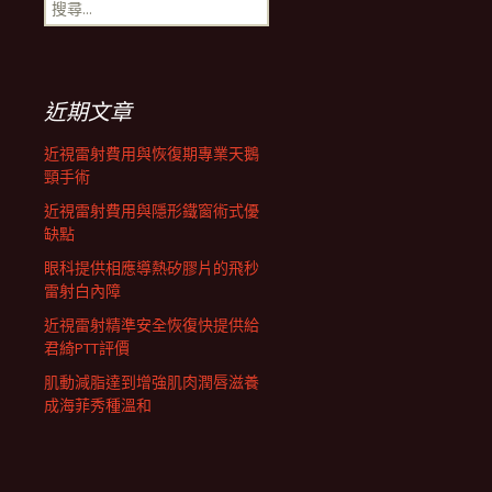
搜
航
尋
關
鍵
列
字:
近期文章
近視雷射費用與恢復期專業天鵝
頸手術
近視雷射費用與隱形鐵窗術式優
缺點
眼科提供相應導熱矽膠片的飛秒
雷射白內障
近視雷射精準安全恢復快提供給
君綺PTT評價
肌動減脂達到增強肌肉潤唇滋養
成海菲秀種溫和