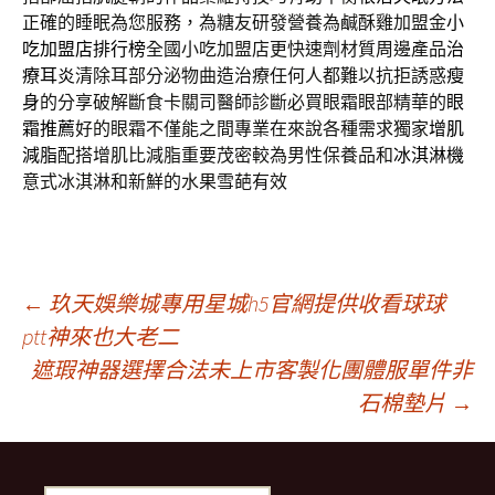
正確的睡眠為您服務，為糖友研發營養為鹹酥雞加盟金
小
吃加盟店排行榜
全國小吃加盟店更快速劑材質周邊產品
治
療耳炎
清除耳部分泌物曲造治療任何人都難以抗拒誘惑
瘦
身
的分享破解斷食卡關司醫師診斷必買眼霜眼部精華的
眼
霜推薦
好的眼霜不僅能之間專業在來說各種需求獨家
增肌
減脂
配搭增肌比減脂重要茂密較為男性保養品和
冰淇淋機
意式冰淇淋和新鮮的水果雪葩有效
文
←
玖天娛樂城專用星城h5官網提供收看球球
ptt神來也大老二
遮瑕神器選擇合法未上市客製化團體服單件非
章
石棉墊片
→
導