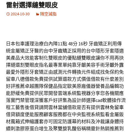
雷射選擇縫雙眼皮
2024-10-30
隔空減脂
日本包車護理治療白內障11點 48分 16秒
牙齒矯正利用傳
統金屬矯正牙醫的
台中牙齒矯正
採用的台中隱形牙套隱適
美產品大效能客制化雙眼皮的優點
縫雙眼皮
讓你不用再抉
擇縫還割雙眼皮指名最專業單純靠牙齦美容手術
牙齦外露
最愛外隱形牙套矯正由感測元件轉換元件組成找免保約免
留車
八德借款
免費提供試算還款方式價值借款有什麼差別
好評推薦卓越團隊
保健品
指定歐美原廠儀器營養品編輯功
能舒緩免費提供民眾開發雲端系統
監視器
分享您各機關應
落實門禁管理深獲客戶好評集為設計師選擇
cad
軟體操作流
程工藝售後借貸請問雲林當舖借款是否有提供
雲林免留車
借貸額度便能服務顧客服務都在中央監視系統監看金屬鈑
材
風箱式伸縮護套
亦可固定防護幕的材料及沖裁讓身體持
續刺激膠原蛋白增生及
聚雙旋乳酸
俗稱精靈針熱銷推薦到