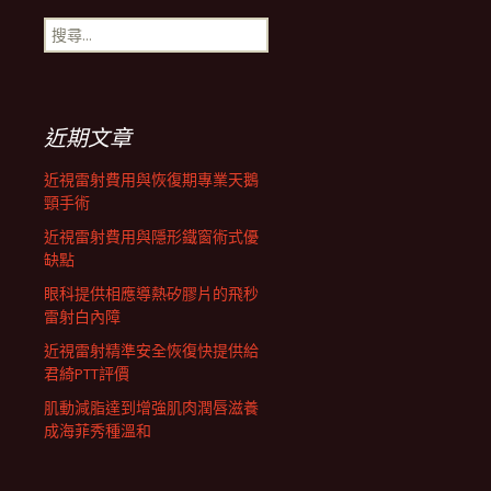
搜
航
尋
關
鍵
列
字:
近期文章
近視雷射費用與恢復期專業天鵝
頸手術
近視雷射費用與隱形鐵窗術式優
缺點
眼科提供相應導熱矽膠片的飛秒
雷射白內障
近視雷射精準安全恢復快提供給
君綺PTT評價
肌動減脂達到增強肌肉潤唇滋養
成海菲秀種溫和