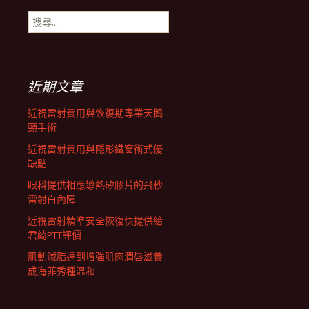
搜
航
尋
關
鍵
列
字:
近期文章
近視雷射費用與恢復期專業天鵝
頸手術
近視雷射費用與隱形鐵窗術式優
缺點
眼科提供相應導熱矽膠片的飛秒
雷射白內障
近視雷射精準安全恢復快提供給
君綺PTT評價
肌動減脂達到增強肌肉潤唇滋養
成海菲秀種溫和