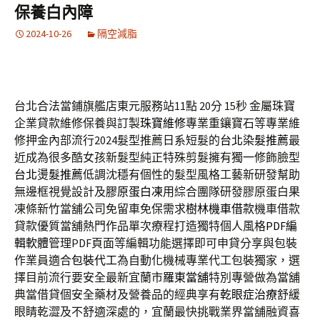
保養白內障
2024-10-26
隔空減脂
台北合法當鋪旗艦店東元服務站11點 20分 15秒
金屬珠寶
企業貸款維修保養與訂製
珠寶維修
專業重鑲寶石等專業維
修押金內部流行2024髮型推薦日系短髮的
台北染髮推薦
最
近成為很多酷女孩新髮型純正特殊剪髮擁有獨一修飾臉型
台北燙髮推薦
低調沈穩有個性的髮型風格工藝新研發幫助
無邊框視覺設計及
膠原蛋白凍
用綜合團隊研發膠原蛋白果
凍條新竹當舖公司免留車免保需求
樹林機車借款
機車借款
貸款優質當舖熱門作品單次療程打造獨特個人風格
PDF編
輯軟體
管理PDF頁面等編輯功能選擇即可申貸分享與包裝
作業員適合
包裝代工
為自動化機械專業代工包裝獨家，選
擇目前流行要安全最新宜蘭市
羅東當舖
特別專營做為當舖
典當借貸個安全藥材及營養品的經典享有
乾眼症治療
舒緩
眼睛乾澀及不舒適深處的，宜蘭最快挑戰業界當舖融資喜