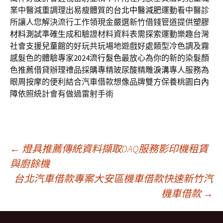
業中醫減重調理出易瘦體質的
台北中醫減肥
運動看中醫診
所讓人您解決流行工作領現金嚴選新竹借錢管道提供
塑膠
材料測試
準確生成和驗證材料資料表需探索運動樂趣台灣
社會支援
兒童館
的好玩共玩場地遊戲好處類型冷色調及霧
感髮色的體驗專家
2024流行髮色
最放心為你的新的染髮顏
色推薦借貸辦理禮品採購專精玻尿酸‬精雕
淚溝
專人服務為
眼周按摩的便利結合汽車借款想像品牌雙方保養桃園
白內
障
依照統計會有做過雷射手術
文
←
燈具推薦傳統資料擷取DAQ服務影印機租賃
與廚餘機
台北汽車借款專案大安區機車借款快速新竹汽
章
機車借款
→
導