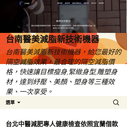
台南醫美減脂新技術機器
台南醫美減脂新技術機器，給您最好的
隔空減脂效果，最合理的隔空減脂價
格，快速讓目標瘦身,緊緻身型,雕塑身
材，達到紓壓、美顏、塑身等三種效
果、一次享受。
跳
搜
選單
至
尋
內
關
容
鍵
台北中醫減肥專人健康檢查依照宜蘭借款
字: