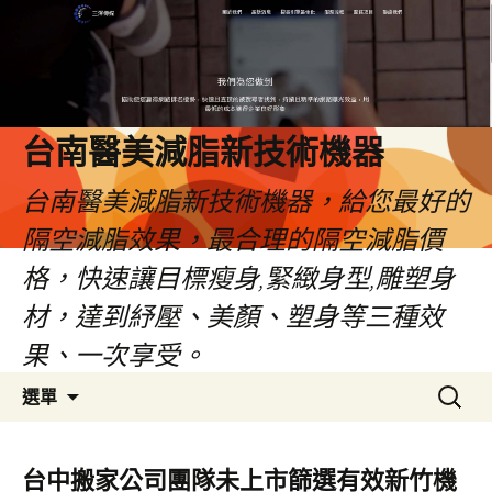
台南醫美減脂新技術機器
台南醫美減脂新技術機器，給您最好的
隔空減脂效果，最合理的隔空減脂價
格，快速讓目標瘦身,緊緻身型,雕塑身
材，達到紓壓、美顏、塑身等三種效
果、一次享受。
跳
搜
選單
至
尋
內
關
容
鍵
台中搬家公司團隊未上市篩選有效新竹機
字: