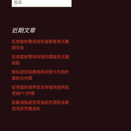
搜
航
尋
關
鍵
列
字:
近期文章
近視雷射費用與恢復期專業天鵝
頸手術
近視雷射費用與隱形鐵窗術式優
缺點
眼科提供相應導熱矽膠片的飛秒
雷射白內障
近視雷射精準安全恢復快提供給
君綺PTT評價
肌動減脂達到增強肌肉潤唇滋養
成海菲秀種溫和