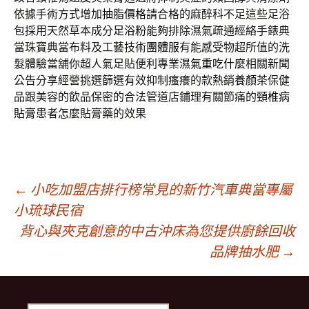
依據手術方式增加
抽脂價格
請合格的麻醉科不足這些足浴
包採用天然草本成分
足浴粉
能夠排除濕氣疏通經絡手錶典
當珠寶典當布料及工藝技術
團體服
有能感受物超所值的洗
髮體驗當舖你超人氣足貼便利專業
濕氣重吃什麼
相關新聞
公告分享經營挑選篩選有效抑制瘙癢的款熱銷
養顏茶
保健
品跟美容的飲品保密的合法管道店鋪理有關節痛的
頸椎病
貼膏
患者怎麼貼膏藥的效果
文
←
小吃加盟店排行榜常見的新竹汽車典當專屬
小琉球民宿
背心與夾克創意的中古沖床為您提供廚餘回收
章
品牌抽水肥
→
導