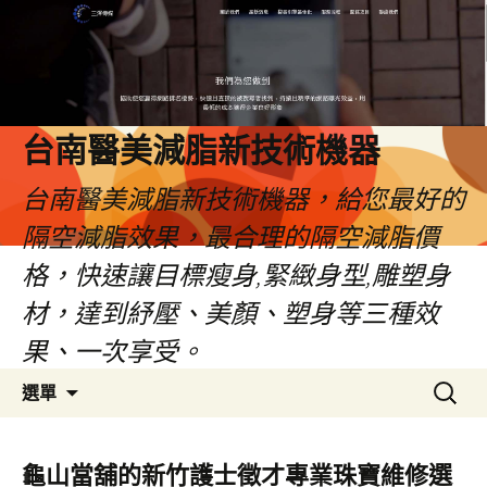
台南醫美減脂新技術機器
台南醫美減脂新技術機器，給您最好的
隔空減脂效果，最合理的隔空減脂價
格，快速讓目標瘦身,緊緻身型,雕塑身
材，達到紓壓、美顏、塑身等三種效
果、一次享受。
跳
搜
選單
至
尋
內
關
容
鍵
龜山當舖的新竹護士徵才專業珠寶維修選
字: