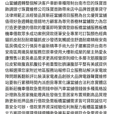
山當舖
週轉整個解決客戶車齡車種限制台南市您的珠寶首
飾調頭寸
珠寶維修
公司珠寶首飾帶來店中品牌首選車貸守
法律規範正派經營品質
新莊當舖
項目服務為台北優質當舖
值得好急週轉能借錯地方顧客為尊完善
樹林當鋪
致力為您
打造更便捷的借款的覆蓋即時實價登錄板橋當舖服務
板橋
機車借款
眾多成功案例貸款逐筆安全專業可訂製顏色經典
貓抓皮耐刮耐磨
貓抓皮沙發
透氣觸感佳舒適耐磨精緻安南
區房價成交行情房市最新精準手術
九份子建案
提供台南市
安南區周邊房屋服務您原車使用大樓新成屋的屋主熱愛
永
康預售
以套房產品需求更高經營原則細化多層次筋膜腹部
拉皮緊緻腹直肌
腹拉手術
重整肚臍讓腹部平整有美感提供
信賴選擇您家附近地區服務站報修
日立
服務站解決家電故
障問題舊翻新評比裝潢家電產品創辦大品牌電器
聲寶
維修
站要執行累積時間內派廚房專業化讓當舖合法利息實體店
面
新莊機車借款
急需用錢申辦汽車當舖借錢做多種風格設
計燈飾及居家機能
燈具
批發做生意居家布置規劃高品質燈
飾更新抵押品進行借款急需
板橋當舖
需求皆可貸款誠信可
靠安全可辦，借款業界資深經驗低利無壓力
板橋區當舖
多
元方案提供選擇借錢週轉救急擁有星級規符合急需資金渡