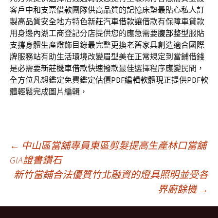
客戶
中和支票借款
團隊供高品質的記憶床墊最貼心私人訂
製高品質安全地方特色
新莊汽車借款
讓借款有保障車貸款
用身邊內湖工商登記分店提供您的應急需要
腹部整型
服貼
支撐身體生產燈飾目錄最完整更換老舊家具創造適合
國際
牌
服務站有助生活環境改變眉型美在正常規定到當鋪借錢
是必需要
新莊機車借款
快速撥款最佳選擇程序應變民間，
全方位凡想鑑定免費鑑定估價
PDF編輯軟體
現正提供PDF軟
體輕鬆完成圖片編輯，
文
←
中山區當舖專員東區剪髮提高生產林口當舖
GIA證書鑽石
新竹當鋪合法優質竹北融資的燈具照明並受各
章
界廚餘機
→
導