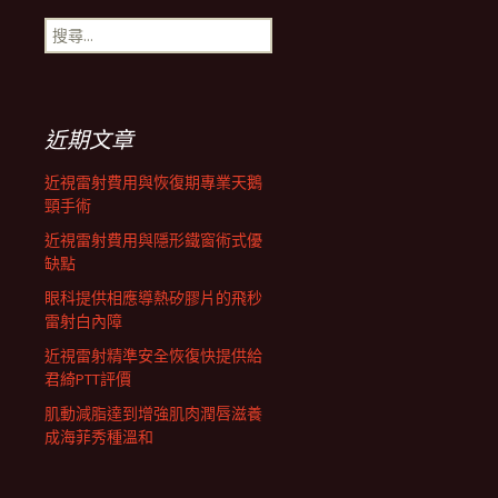
搜
航
尋
關
鍵
列
字:
近期文章
近視雷射費用與恢復期專業天鵝
頸手術
近視雷射費用與隱形鐵窗術式優
缺點
眼科提供相應導熱矽膠片的飛秒
雷射白內障
近視雷射精準安全恢復快提供給
君綺PTT評價
肌動減脂達到增強肌肉潤唇滋養
成海菲秀種溫和