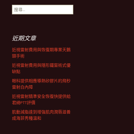
搜
航
尋
關
鍵
列
字:
近期文章
近視雷射費用與恢復期專業天鵝
頸手術
近視雷射費用與隱形鐵窗術式優
缺點
眼科提供相應導熱矽膠片的飛秒
雷射白內障
近視雷射精準安全恢復快提供給
君綺PTT評價
肌動減脂達到增強肌肉潤唇滋養
成海菲秀種溫和