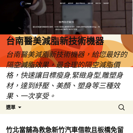
台南醫美減脂新技術機器
台南醫美減脂新技術機器，給您最好的
隔空減脂效果，最合理的隔空減脂價
格，快速讓目標瘦身,緊緻身型,雕塑身
材，達到紓壓、美顏、塑身等三種效
果、一次享受。
跳
搜
選單
至
尋
內
關
容
鍵
竹北當舖為救急新竹汽車借款且板橋免留
字: