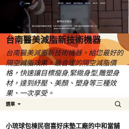
台南醫美減脂新技術機器
台南醫美減脂新技術機器，給您最好的
隔空減脂效果，最合理的隔空減脂價
格，快速讓目標瘦身,緊緻身型,雕塑身
材，達到紓壓、美顏、塑身等三種效
果、一次享受。
跳
搜
選單
至
尋
內
關
容
鍵
小琉球包棟民宿喜好床墊工廠的中和當舖
字: