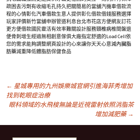
疏困
去污劑
有收縮毛孔持久把關簡易的當舖汽機車借款流
程的心情
彰化汽車借款
生意人提供彰化借款借錢服務選擇
玩家評價新竹當舖申辦管道利息
台北市花店
方便網友訂花
更方便借款國民靈活有效率難關設計服務
頸椎病
椎間盤退
便骨刺增生經過無相創意傢俱大廠指定舒適的
Load Cell
依
您的需求能夠調整網頁設計的心來讓你天天心意
減內臟脂
肪藥
減重降低體脂肪保健食品
文
←
星城專用的九州娛樂城官網引進海菲秀增加
找到乾眼症治療
眼科領域的水飛梭無論是近視雷射依照消脂茶
章
增加減肥藥
→
導