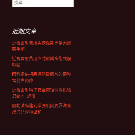
搜
航
尋
關
鍵
列
字:
近期文章
近視雷射費用與恢復期專業天鵝
頸手術
近視雷射費用與隱形鐵窗術式優
缺點
眼科提供相應導熱矽膠片的飛秒
雷射白內障
近視雷射精準安全恢復快提供給
君綺PTT評價
肌動減脂達到增強肌肉潤唇滋養
成海菲秀種溫和