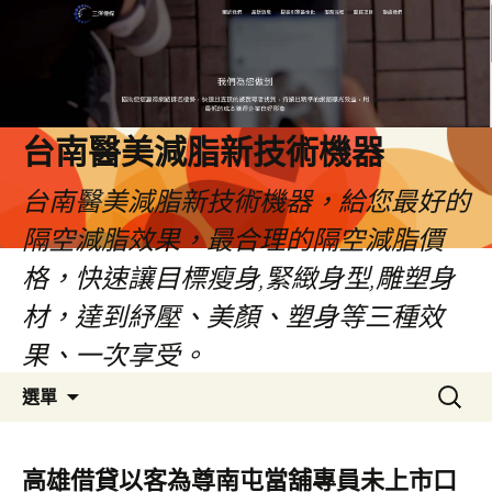
台南醫美減脂新技術機器
台南醫美減脂新技術機器，給您最好的
隔空減脂效果，最合理的隔空減脂價
格，快速讓目標瘦身,緊緻身型,雕塑身
材，達到紓壓、美顏、塑身等三種效
果、一次享受。
跳
搜
選單
至
尋
內
關
容
鍵
高雄借貸以客為尊南屯當舖專員未上市口
字: