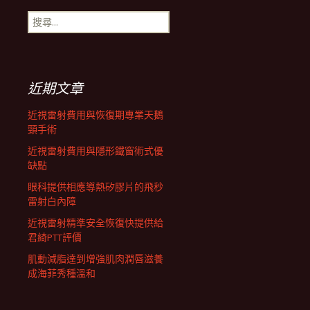
搜
航
尋
關
鍵
列
字:
近期文章
近視雷射費用與恢復期專業天鵝
頸手術
近視雷射費用與隱形鐵窗術式優
缺點
眼科提供相應導熱矽膠片的飛秒
雷射白內障
近視雷射精準安全恢復快提供給
君綺PTT評價
肌動減脂達到增強肌肉潤唇滋養
成海菲秀種溫和