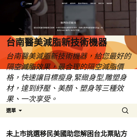
台南醫美減脂新技術機器
台南醫美減脂新技術機器，給您最好的
隔空減脂效果，最合理的隔空減脂價
格，快速讓目標瘦身,緊緻身型,雕塑身
材，達到紓壓、美顏、塑身等三種效
果、一次享受。
跳
搜
選單
至
尋
內
關
容
鍵
未上市挑選移民美國助您解困台北票貼方
字: