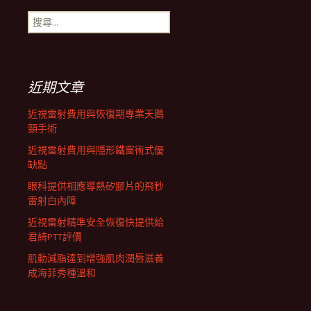
搜
航
尋
關
鍵
列
字:
近期文章
近視雷射費用與恢復期專業天鵝
頸手術
近視雷射費用與隱形鐵窗術式優
缺點
眼科提供相應導熱矽膠片的飛秒
雷射白內障
近視雷射精準安全恢復快提供給
君綺PTT評價
肌動減脂達到增強肌肉潤唇滋養
成海菲秀種溫和