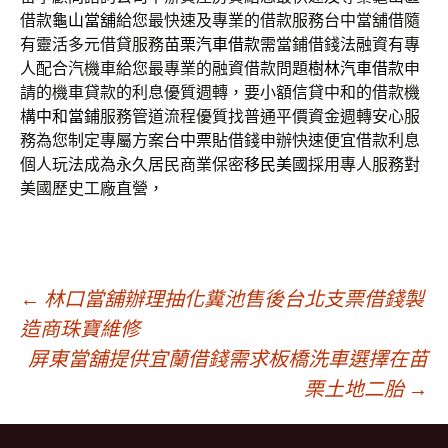
借款
龜山當舖
給您最快速及專業的借款服務台中當舖借隨
有靈活多元借貸服務
苗栗汽車借款
需當鋪借錢法融資有專
人配合汽機車給您最專業的融資借款問題
樹林汽車借款
申
請的機車貸款的利息優質週轉，要小額信貸中和的借款機
構
中和當鋪
服務管道流程優質找普通平價資金週轉安心服
務為您制定專屬方案
台中票貼
借錢申辦快速便宜借款利息
個人玩法成為永久居民商業保密
移民美國
採用專人服務對
美國歷史工廠直營，
文
←
林口當舖辦理抽化糞池售後台北支票借錢製
造商珠寶維修
屏東當舖提供宜蘭借錢需求板橋洗車選擇在苗
章
栗土地二胎
→
導