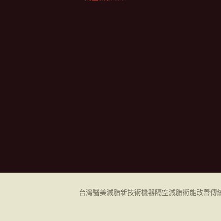
台灣醫美減脂新技術機器
隔空減脂
術能改善傳