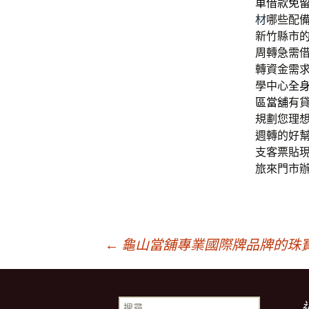
車借款免
材
哪些配
新竹縣市
周轉急需
轉資金需
學中心
全
區當舖
有
規劃您理
週轉的好
支客票貼
旅來門市
文
←
龜山當舖專業國際牌品牌的珠
章
搜