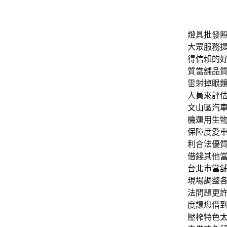
燈具批發照明
大眾服務
得信賴的
質當舖品
雷射掉眼
人員來評
文山區汽
機
運用生
保障度愛
利合法優
借錢其他
台北市當
現場調整
法問題更
度讓您借
壓榨特色