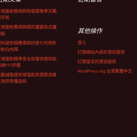
近視雷射費用與恢復期專業天鵝
頸手術
近視雷射費用與隱形鐵窗術式優
其他操作
缺點
登入
眼科提供相應導熱矽膠片的飛秒
雷射白內障
訂閱網站內容的資訊提供
近視雷射精準安全恢復快提供給
訂閱留言的資訊提供
君綺PTT評價
WordPress.org 台灣繁體中文
肌動減脂達到增強肌肉潤唇滋養
成海菲秀種溫和