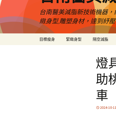
台南醫美減脂新技術機器，
緻身型,雕塑身材，達到紓
跳
目標瘦身
緊緻身型
隔空減脂
至
內
容
燈
助
車
2024-10-1