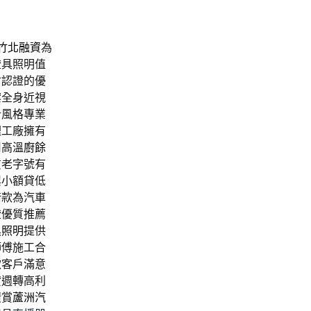
竹北融資
為
燈具照明值
會認證的優
案全身近視
計風格專業
理工廠擁有
用高溫
廚餘
質老字號有
興小額貸低
借款為汽車
證優質推薦
具照明
提供
師傅施工合
款客戶滿意
貸週轉高利
讚賞
蘆洲汽