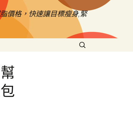
脂價格，快速讓目標瘦身,緊
搜
尋
關
鍵
材幫
字:
阪包