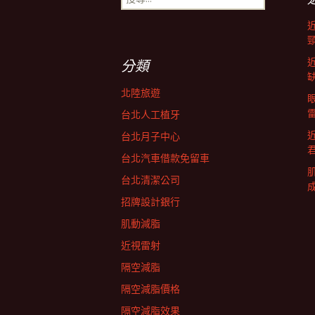
尋
導
關
鍵
字:
航
分類
北陸旅遊
列
台北人工植牙
台北月子中心
台北汽車借款免留車
台北清潔公司
招牌設計銀行
肌動減脂
近視雷射
隔空減脂
隔空減脂價格
隔空減脂效果