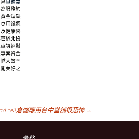
工具
直播器
要為服務於
急資金短缺
利息用錢週
家及健康醫
轉管道
北投
包車
讓輕鬆
是專案資金
團隊大效率
展開美好之
d cell倉儲應用台中當舖很恐怖
→
彙整