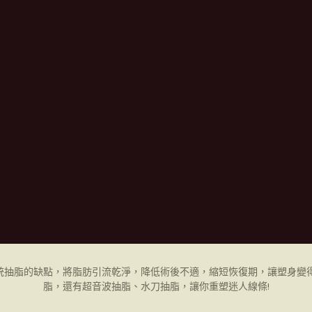
統抽脂的缺點，將脂肪引流乾淨，降低術後不適，縮短恢復期，讓塑身變得
脂，還有超音波抽脂、水刀抽脂，讓你重塑迷人線條!