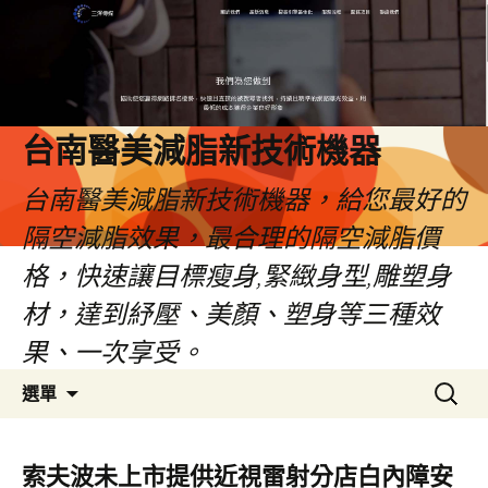
台南醫美減脂新技術機器
台南醫美減脂新技術機器，給您最好的
隔空減脂效果，最合理的隔空減脂價
格，快速讓目標瘦身,緊緻身型,雕塑身
材，達到紓壓、美顏、塑身等三種效
果、一次享受。
跳
搜
選單
至
尋
內
關
容
鍵
索夫波未上市提供近視雷射分店白內障安
字: