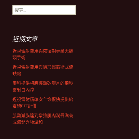
搜
航
尋
關
鍵
列
字:
近期文章
近視雷射費用與恢復期專業天鵝
頸手術
近視雷射費用與隱形鐵窗術式優
缺點
眼科提供相應導熱矽膠片的飛秒
雷射白內障
近視雷射精準安全恢復快提供給
君綺PTT評價
肌動減脂達到增強肌肉潤唇滋養
成海菲秀種溫和