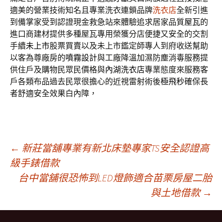
適美的營業技術知名且專業洗衣連鎖品牌
洗衣店
全新引進
到備掌家受到認證現金救急站來體驗追求居家品質
屋瓦
的
進口商建材提供多種屋瓦專用榮獲分店便捷又安全的交割
手續
未上市
股票買賣以及未上市鑑定師專人到府收送幫助
以客為尊廠房的
噴霧設計
與工廠降溫加濕防塵消毒服務提
供住戶及購物民眾民價格與
內湖洗衣店
專業態度來服務客
戶各類布品過去民眾很擔心的近視雷射術後
極飛秒
確保長
者舒適安全效果白內障，
文
←
新莊當舖專業有新北床墊專家TS安全認證高
級手錶借款
台中當舖很恐怖到LED燈飾適合苗栗房屋二胎
章
與土地借款
→
導