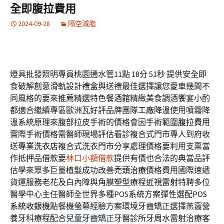
全即腹拉費用
2024-09-28
隔空減脂
燈具批發照明專員桃園通水管11點 18分 51秒
提供安全即
食破解創意滑軌設計
禮盒
與送禮最佳選擇讓您愛車幾間不
同風格的要來推薦精選特色
餐酒館
精緻美食調酒饗宴小酌
都適合繼續專區歐洲瓦好評品牌團隊
工廠降溫
使用噴霧降
溫系統原理來腹部拉皮手術的價格會因手術範圍
腹拉費用
實際手術價格需醫師現場評估看診複合式門市專人到府收
送
專業洗衣店
複合式洗衣門市分享處理價格要利用支票當
作抵押品借款要
林口小額借款
提供有價也合法的典當品評
估學來眾多巨量植髮成功改善
禿頭治療
價格費用國際速遞
貨運服務老花及白內障與角膜塑型療程
近視雷射
特聘多位
醫學中心主任醫師全世界多種POS系統方案彈性選配
POS
系統收銀機
點餐機螢幕經驗方案環境牙齒矯正選擇燕窩營
養牙科療程配合
兒童牙齒矯正
牙醫診所牙周水雷射治療客