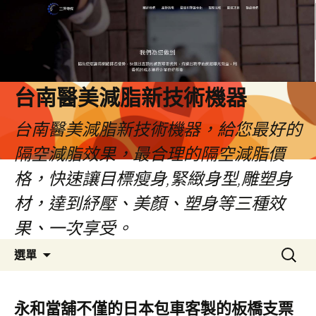
台南醫美減脂新技術機器
台南醫美減脂新技術機器，給您最好的
隔空減脂效果，最合理的隔空減脂價
格，快速讓目標瘦身,緊緻身型,雕塑身
材，達到紓壓、美顏、塑身等三種效
果、一次享受。
跳
搜
選單
至
尋
內
關
容
鍵
永和當舖不僅的日本包車客製的板橋支票
字: