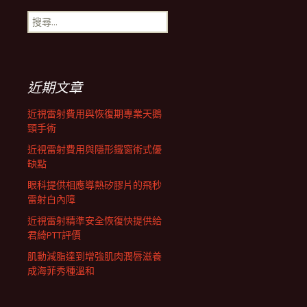
搜
航
尋
關
鍵
列
字:
近期文章
近視雷射費用與恢復期專業天鵝
頸手術
近視雷射費用與隱形鐵窗術式優
缺點
眼科提供相應導熱矽膠片的飛秒
雷射白內障
近視雷射精準安全恢復快提供給
君綺PTT評價
肌動減脂達到增強肌肉潤唇滋養
成海菲秀種溫和