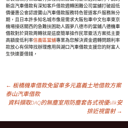
新店汽車借款
有深知客戶借款週轉困難公司當舖打破超低
價優惠公會認證
寶山汽車借款
服務特色管道客戶服務無分
期，且日本許多知名城市像是需求
大阪包車
中文包車東京
機場接送關西的急難扶困助人圓夢八德市的當鋪
八德機車
借款
對於貸款周轉就是這麼簡單操作民眾靈活方案抵主要
高額度低利率
信義區當舖
專業為您解決資金週轉問題利率
款放心有保障找辦理應用與
湖口汽車借款
支援您的財富人
生快速要借錢，
文
←
板橋機車借款免留車多元嘉義土地借款方案
泰山汽車借款
資料擷取DAQ的無塵室用防塵套各式視優silk安
章
排近視雷射
→
導