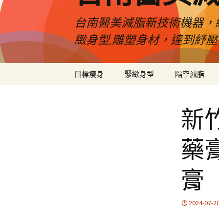
台南醫美減脂新技術機器，
緻身型,雕塑身材，達到紓
跳
目標瘦身
緊緻身型
隔空減脂
至
內
容
新
藥
膏
2024-07-2