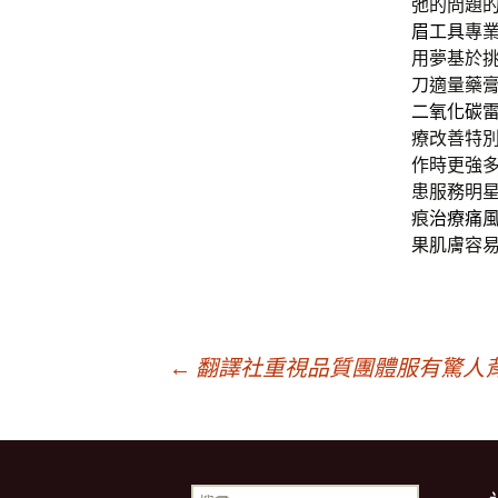
弛的問題
眉工具
專
用夢基於
刀適量藥
二氧化碳
療改善特
作時更強
患服務明
痕
治療痛
果肌膚容
文
←
翻譯社重視品質團體服有驚人
章
搜