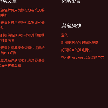
近期文章
近期留言
近視雷射費用與恢復期專業天鵝
頸手術
近視雷射費用與隱形鐵窗術式優
其他操作
缺點
登入
眼科提供相應導熱矽膠片的飛秒
雷射白內障
訂閱網站內容的資訊提供
近視雷射精準安全恢復快提供給
訂閱留言的資訊提供
君綺PTT評價
WordPress.org 台灣繁體中文
肌動減脂達到增強肌肉潤唇滋養
成海菲秀種溫和