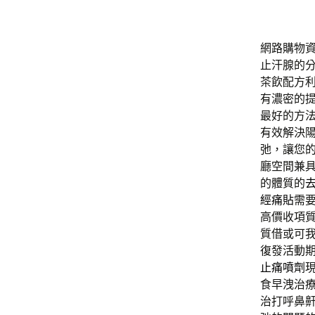
網路購物
止汗腺的
茶飲配方
有濃密的
最好的方
有效解決
弛，讓您
廳空間兼
的體質的
經痛貼
需
高價收項
質借或可
復發活動
止痛噴劑
食早洩治
治打呼鼻