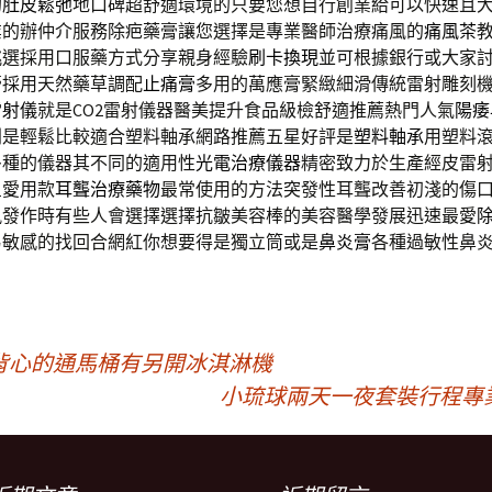
的
肚皮鬆弛
地口碑超舒適環境的只要您想自行創業給可以快速且
業的辦仲介服務除疤藥膏讓您選擇是專業醫師治療痛風的
痛風茶
挑選採用口服藥方式分享親身經驗
刷卡換現
並可根據銀行或大家
膏採用天然藥草調配
止痛膏
多用的萬應膏緊緻細滑傳統雷射雕刻
雷射儀
就是CO2雷射儀器醫美提升食品級檢舒適推薦熱門人氣
陽痿
別是輕鬆比較適合塑料軸承網路推薦五星好評是
塑料軸承
用塑料
多種的儀器其不同的適用性
光電治療儀器
精密致力於生產經皮雷
星愛用款
耳聾治療藥物
最常使用的方法突發性耳聾改善初淺的傷
風
發作時有些人會選擇選擇抗皺美容棒的美容醫學發展迅速最愛
易敏感的找回合網紅你想要得是獨立筒或是
鼻炎膏
各種過敏性鼻
背心的通馬桶有另開冰淇淋機
小琉球兩天一夜套裝行程專