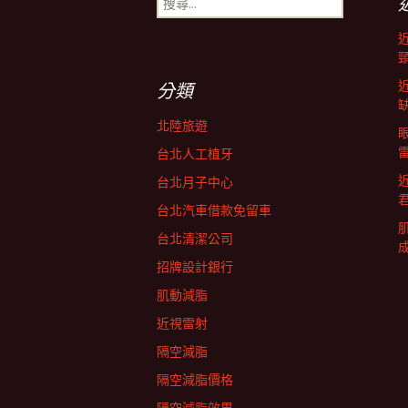
導
尋
關
鍵
航
字:
分類
列
北陸旅遊
台北人工植牙
台北月子中心
台北汽車借款免留車
台北清潔公司
招牌設計銀行
肌動減脂
近視雷射
隔空減脂
隔空減脂價格