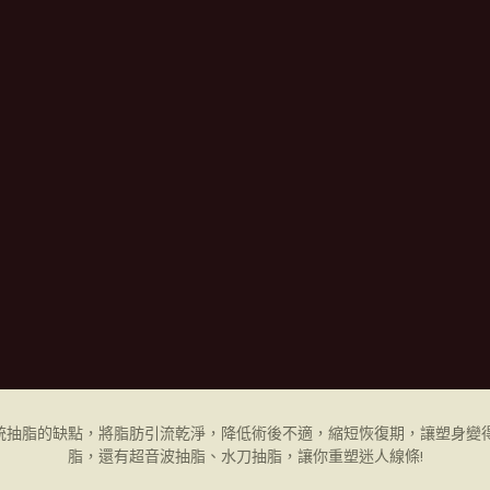
統抽脂的缺點，將脂肪引流乾淨，降低術後不適，縮短恢復期，讓塑身變得
脂，還有超音波抽脂、水刀抽脂，讓你重塑迷人線條!