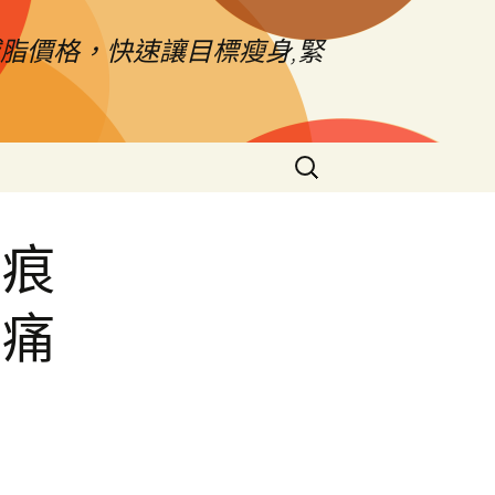
脂價格，快速讓目標瘦身,緊
搜
尋
關
鍵
疤痕
字:
止痛