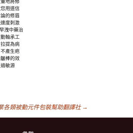
大量地將
修
教您用道信
討論的修眉
機速度刺激
早洩
中藥治
滾動軸承工
射拉提為病
口不產生疤
除皺棒
的效
炎過敏源
業各類被動元件包裝幫助翻譯社
→