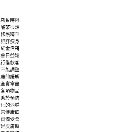
能夠暫時阻
尿酸茶
很想
皮修護精華
用肥胖瘦身
用
紅金偉哥
就會日益鬆
進行借款客
抹不能調整
經痛的
緩解
戰全實拿最
白各項物品
有助於預防
進化的
消腫
正常健康飲
緊實備受會
痛是皮膚鬆