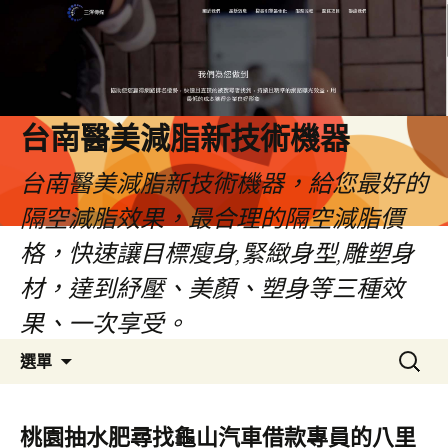
台南醫美減脂新技術機器
台南醫美減脂新技術機器，給您最好的
隔空減脂效果，最合理的隔空減脂價
格，快速讓目標瘦身,緊緻身型,雕塑身
材，達到紓壓、美顏、塑身等三種效
果、一次享受。
跳
搜
選單
至
尋
內
關
容
鍵
桃園抽水肥尋找龜山汽車借款專員的八里
字: