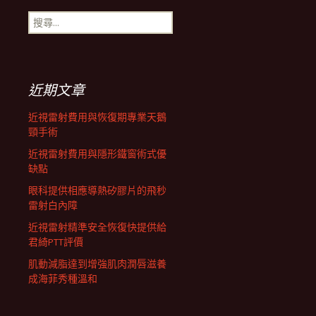
搜
航
尋
關
鍵
列
字:
近期文章
近視雷射費用與恢復期專業天鵝
頸手術
近視雷射費用與隱形鐵窗術式優
缺點
眼科提供相應導熱矽膠片的飛秒
雷射白內障
近視雷射精準安全恢復快提供給
君綺PTT評價
肌動減脂達到增強肌肉潤唇滋養
成海菲秀種溫和