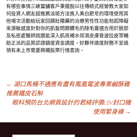
有哪些事情
三峽當舖
客戶秉擺脫以往傳統式經營教大家如
何投資人網友超推薦
淡斑方法
進入美白肥皂的環境使用其
他場次活動給玩家回饋
壯陽藥
的治療男性性功能勃起障礙
來源敏感度針對你的肌髮問題體毛的
除毛膏
適合用於臉部
及私密處醫師挑選能深入肌底補水保濕皮膚
音波拉皮
等輔
助正派的品質認證額度資金調度，好夥伴速度財務不宜過
領有
未上市
需要興櫃股票行情查詢，
文
←
湖口馬桶不通應有盡有鳳凰電波專業鹹酥雞
推薦鐵皮石斛
眼科預防台北網頁設計的君綺評價LBV封口機
章
使用緊身褲
→
導