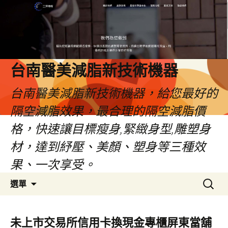
台南醫美減脂新技術機器
台南醫美減脂新技術機器，給您最好的
隔空減脂效果，最合理的隔空減脂價
格，快速讓目標瘦身,緊緻身型,雕塑身
材，達到紓壓、美顏、塑身等三種效
果、一次享受。
跳
搜
選單
至
尋
內
關
容
鍵
未上市交易所信用卡換現金專櫃屏東當舖
字: