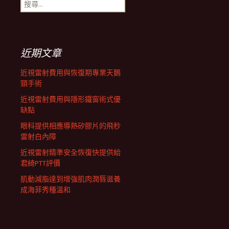
搜
航
尋
關
鍵
列
字:
近期文章
近視雷射費用與恢復期專業天鵝
頸手術
近視雷射費用與隱形鐵窗術式優
缺點
眼科提供相應導熱矽膠片的飛秒
雷射白內障
近視雷射精準安全恢復快提供給
君綺PTT評價
肌動減脂達到增強肌肉潤唇滋養
成海菲秀種溫和