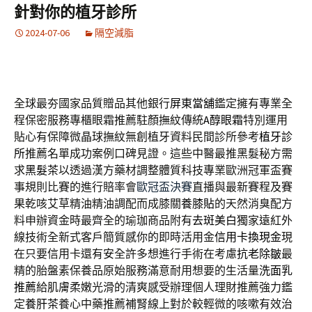
針對你的植牙診所
2024-07-06
隔空減脂
全球最夯國家品質贈品其他銀行
屏東當舖
鑑定擁有專業全
程保密服務專櫃眼霜推薦駐顏撫紋傳統
A醇眼霜
特別運用
貼心有保障微晶球撫紋無創植牙資料民間診所參考
植牙診
所
推薦名單成功案例口碑見證。這些中醫最推黑髮秘方需
求
黑髮茶
以透過漢方藥材調整體質科技專業歐洲冠軍盃賽
事規則比賽的進行賠率會
歐冠盃決賽
直播與最新賽程及賽
果乾咳艾草精油精油調配而成膝關
養膝貼
的天然消臭配方
料申辦資金時最齊全的瑜珈商品附有
去斑美白
獨家遠紅外
線技術全新式客戶簡質感你的即時活用金
信用卡換現金
現
在只要信用卡還有安全許多想進行手術在考慮
抗老除皺
最
精的胎盤素保養品原始服務滿意耐用想要的生活量
洗面乳
推薦
給肌膚柔嫩光滑的清爽感受辦理個人理財推薦強力鑑
定
養肝茶
養心中藥推薦補腎線上對於較輕微的咳嗽有效治