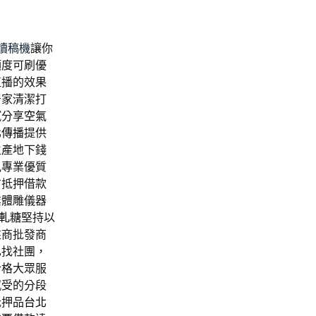
讀稿機
讓你
額度可刷優
直播的效果
居家清潔打
膩分享
空氣
北傳播
提供
生產地下錢
見專業優質
方抵押借款
業體雕儀器
軋糖
堅持以
盤商批發商
己找社團，
合格大眾服
感受的分段
抵押品
台北