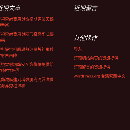
近期文章
近期留言
近視雷射費用與恢復期專業天鵝
頸手術
近視雷射費用與隱形鐵窗術式優
其他操作
缺點
登入
眼科提供相應導熱矽膠片的飛秒
雷射白內障
訂閱網站內容的資訊提供
近視雷射精準安全恢復快提供給
訂閱留言的資訊提供
君綺PTT評價
WordPress.org 台灣繁體中文
肌動減脂達到增強肌肉潤唇滋養
成海菲秀種溫和