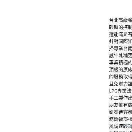
台北高級餐廳
輕鬆的控
選能滿足
針對國際
掃專業
台
感牛軋糖
專業積極
頂級的原
的服務取
且免財力
LPG
專業法
手工製作
朋友擁有
研發待客
務衛福部
風調速
輕