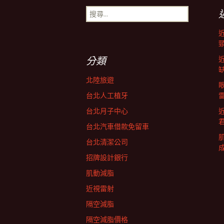
搜
導
尋
關
鍵
航
字:
分類
列
北陸旅遊
台北人工植牙
台北月子中心
台北汽車借款免留車
台北清潔公司
招牌設計銀行
肌動減脂
近視雷射
隔空減脂
隔空減脂價格