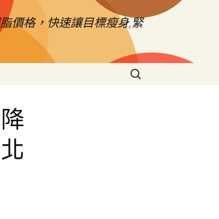
脂價格，快速讓目標瘦身,緊
搜
尋
關
鍵
廠降
字:
台北