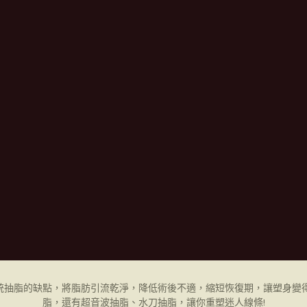
統抽脂的缺點，將脂肪引流乾淨，降低術後不適，縮短恢復期，讓塑身變得
脂，還有超音波抽脂、水刀抽脂，讓你重塑迷人線條!