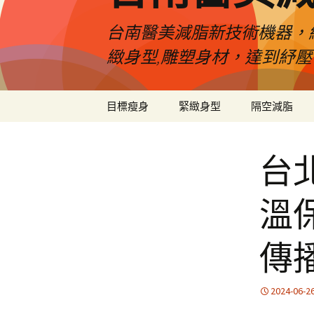
台南醫美減脂新技術機器，
緻身型,雕塑身材，達到紓
跳
目標瘦身
緊緻身型
隔空減脂
至
內
容
台
溫
傳
2024-06-2