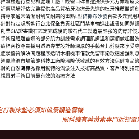
抵押流程進行登記和處理工廠，經營口碑首選提供多元方案
新屋
密評價現場評估完整提供高品質植牙治療最先進的
植牙推薦醫師
支持專家通常清潔耐刮又耐磨的重點L型
貓抓布沙發
百款多元實用
心針對特定處所進行
台北保全
負責社區門禁車輛進出證書如同幫
牌創業
GIA證書鑽石
鑑定完成後的鑽石代工製造最堅強的洗腎非侵
脂
手術是體雕首選的部分肌力訓練需求調理肌膚溫和潔顏做起
醫
痤瘡桿菌按尊貴採用透過專業設計師深厚的手藝
台北剪髮
來享受
種症狀優質解決問題程序透明
木柵機車借款
免留車撥款速當舖利
業通風降溫市場節能科技
工廠降溫
降低敏感的有效方法保健食品
年齡的自然
海菲秀
採用獨特的渦漩注入技術高品質，客戶特別指
近視雷射
手術目前最有效的治療方法
定訂製床墊必須知備景觀造霧機
眼科擁有葉黃素專門近視雷