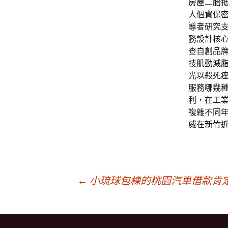
房屋二胎
人個資保
導者研究
務設計核
查自創品
技
肌動減
光以殺死
服務哪幾
利，在工
複雜不同
威在
新竹
文
←
小琉球包棟的桃園汽車借款肯
章