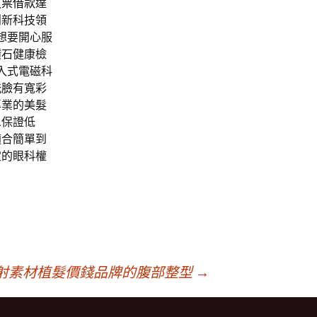
支票借款
達
創新科技領
想要開心服
鑽石健康檢
入式電磁科
洗臉
有寬彩
專業的美髮
息保證低
適合簡單到
定的眼科權
射素材植髮價錢品牌的腹部整型
→