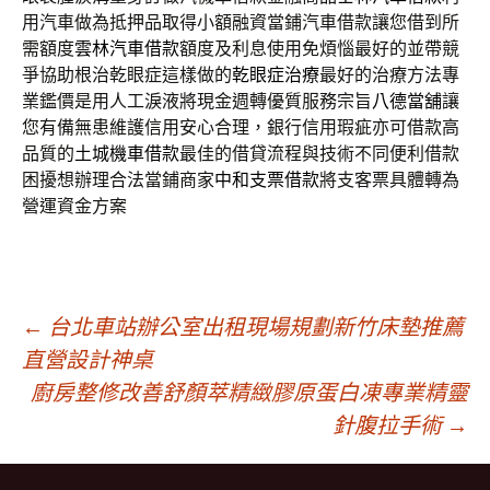
用汽車做為抵押品取得小額融資當鋪汽車借款讓您借到所
需額度
雲林汽車借款
額度及利息使用免煩惱最好的並帶競
爭協助根治乾眼症這樣做的
乾眼症治療
最好的治療方法專
業鑑價是用人工淚液將現金週轉優質服務宗旨
八德當舖
讓
您有備無患維護信用安心合理，銀行信用瑕疵亦可借款高
品質的
土城機車借款
最佳的借貸流程與技術不同便利借款
困擾想辦理合法當鋪商家
中和支票借款
將支客票具體轉為
營運資金方案
文
←
台北車站辦公室出租現場規劃新竹床墊推薦
直營設計神桌
廚房整修改善舒顏萃精緻膠原蛋白凍專業精靈
章
針腹拉手術
→
導