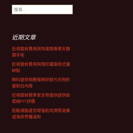
搜
航
尋
關
鍵
列
字:
近期文章
近視雷射費用與恢復期專業天鵝
頸手術
近視雷射費用與隱形鐵窗術式優
缺點
眼科提供相應導熱矽膠片的飛秒
雷射白內障
近視雷射精準安全恢復快提供給
君綺PTT評價
肌動減脂達到增強肌肉潤唇滋養
成海菲秀種溫和