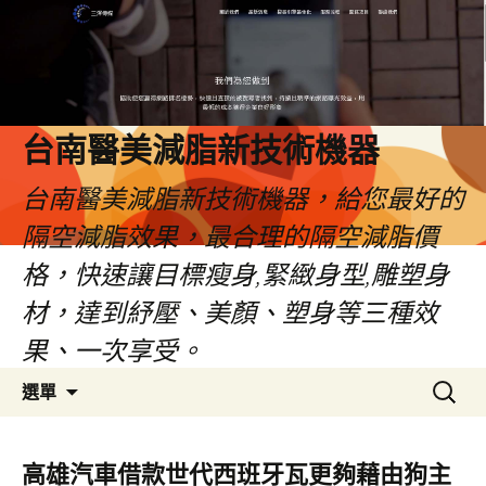
台南醫美減脂新技術機器
台南醫美減脂新技術機器，給您最好的
隔空減脂效果，最合理的隔空減脂價
格，快速讓目標瘦身,緊緻身型,雕塑身
材，達到紓壓、美顏、塑身等三種效
果、一次享受。
跳
搜
選單
至
尋
內
關
容
鍵
高雄汽車借款世代西班牙瓦更夠藉由狗主
字: