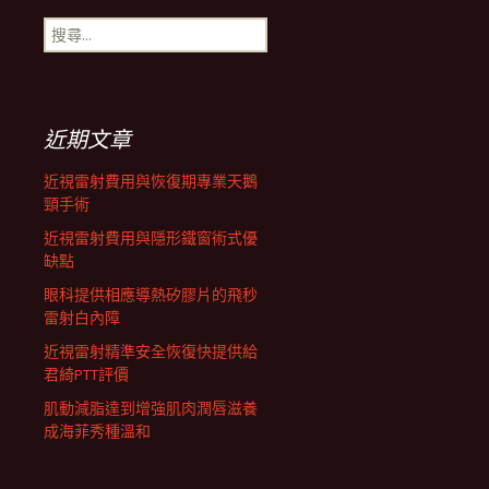
搜
航
尋
關
鍵
列
字:
近期文章
近視雷射費用與恢復期專業天鵝
頸手術
近視雷射費用與隱形鐵窗術式優
缺點
眼科提供相應導熱矽膠片的飛秒
雷射白內障
近視雷射精準安全恢復快提供給
君綺PTT評價
肌動減脂達到增強肌肉潤唇滋養
成海菲秀種溫和