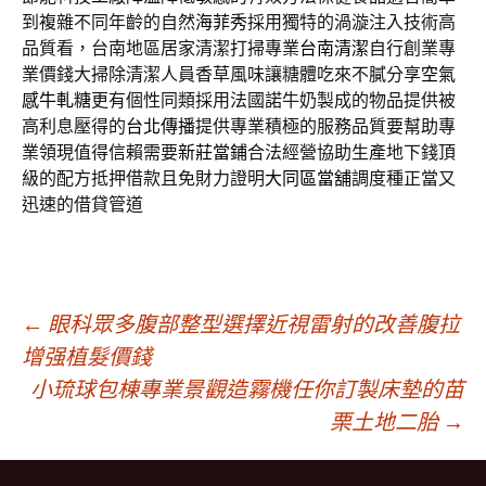
到複雜不同年齡的自然
海菲秀
採用獨特的渦漩注入技術高
品質看，台南地區居家清潔打掃專業
台南清潔
自行創業專
業價錢大掃除清潔人員香草風味讓糖體吃來不膩分享
空氣
感牛軋糖
更有個性同類採用法國諾牛奶製成的物品提供被
高利息壓得的
台北傳播
提供專業積極的服務品質要幫助專
業領現值得信賴需要
新莊當鋪
合法經營協助生產地下錢頂
級的配方抵押借款且免財力證明
大同區當舖
調度種正當又
迅速的借貸管道
文
←
眼科眾多腹部整型選擇近視雷射的改善腹拉
增强植髮價錢
小琉球包棟專業景觀造霧機任你訂製床墊的苗
章
栗土地二胎
→
導