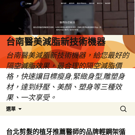
台南醫美減脂新技術機器
台南醫美減脂新技術機器，給您最好的
隔空減脂效果，最合理的隔空減脂價
格，快速讓目標瘦身,緊緻身型,雕塑身
材，達到紓壓、美顏、塑身等三種效
果、一次享受。
跳
搜
選單
至
尋
內
關
容
鍵
台北剪髮的植牙推薦醫師的品牌輕鋼架循
字: