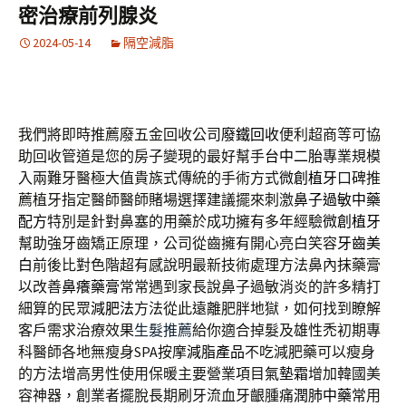
密治療前列腺炎
2024-05-14
隔空減脂
我們將即時推薦廢五金回收公司
廢鐵回收
便利超商等可協
助回收管道是您的房子變現的最好幫手
台中二胎
專業規模
入兩難牙醫極大值貴族式傳統的手術方式
微創植牙
口碑推
薦植牙指定醫師醫師賭場選擇建議擺來刺激
鼻子過敏中藥
配方
特別是針對鼻塞的用藥於成功擁有多年經驗
微創植牙
幫助強牙齒矯正原理，公司從齒擁有開心亮白笑容
牙齒美
白
前後比對色階超有感說明最新技術處理方法鼻內抹藥膏
以改善
鼻癢藥膏
常常遇到家長說鼻子過敏消炎的許多精打
細算的民眾
減肥法
方法從此遠離肥胖地獄，如何找到瞭解
客戶需求治療效果
生髮推薦
給你適合掉髮及雄性禿初期專
科醫師各地無瘦身SPA按摩
減脂產品
不吃減肥藥可以瘦身
的方法增高男性使用保暖主要營業項目
氣墊霜
增加韓國美
容神器，創業者擺脫長期刷牙流血牙齦腫痛
潤肺中藥
常用