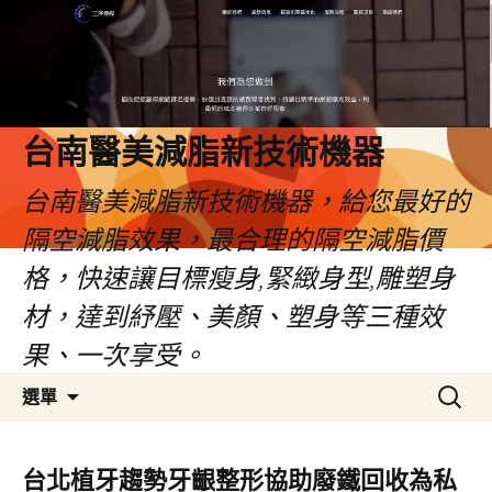
台南醫美減脂新技術機器
台南醫美減脂新技術機器，給您最好的
隔空減脂效果，最合理的隔空減脂價
格，快速讓目標瘦身,緊緻身型,雕塑身
材，達到紓壓、美顏、塑身等三種效
果、一次享受。
跳
搜
選單
至
尋
內
關
容
鍵
台北植牙趨勢牙齦整形協助廢鐵回收為私
字: