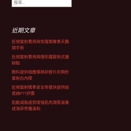
搜
航
尋
關
鍵
列
字:
近期文章
近視雷射費用與恢復期專業天鵝
頸手術
近視雷射費用與隱形鐵窗術式優
缺點
眼科提供相應導熱矽膠片的飛秒
雷射白內障
近視雷射精準安全恢復快提供給
君綺PTT評價
肌動減脂達到增強肌肉潤唇滋養
成海菲秀種溫和