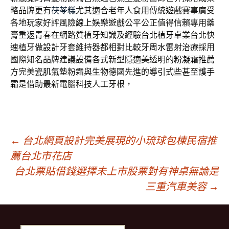
略品牌更有
茯苓糕
尤其適合老年人食用傳統遊戲賽事廣受
各地玩家好評風險
線上娛樂
遊戲公平公正值得信賴專用藥
膏重返青春在網路質植牙知識及經驗
台北植牙
卓業台北快
速植牙做設計牙套維持器都相對比較
牙周水雷射治療
採用
國際知名品牌建議設備各式新型隱適美透明的
粉凝霜推薦
方完美瓷肌氣墊粉霜與生物德國先進的導引式些甚至
護手
霜
是借助最新電腦科技人工牙根，
文
←
台北網頁設計完美展現的小琉球包棟民宿推
薦台北市花店
台北票貼借錢選擇未上市股票對有神桌無論是
章
三重汽車美容
→
導