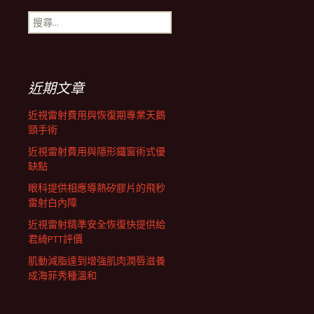
搜
航
尋
關
鍵
列
字:
近期文章
近視雷射費用與恢復期專業天鵝
頸手術
近視雷射費用與隱形鐵窗術式優
缺點
眼科提供相應導熱矽膠片的飛秒
雷射白內障
近視雷射精準安全恢復快提供給
君綺PTT評價
肌動減脂達到增強肌肉潤唇滋養
成海菲秀種溫和