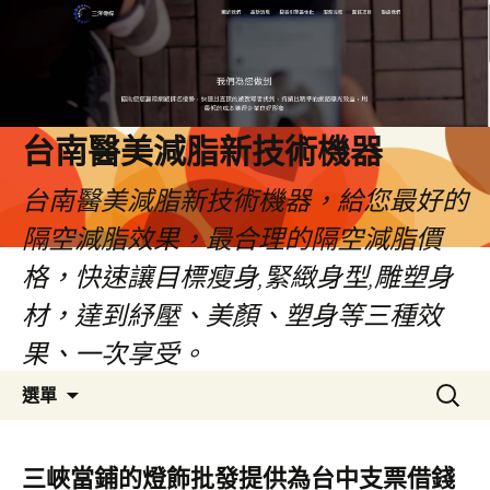
台南醫美減脂新技術機器
台南醫美減脂新技術機器，給您最好的
隔空減脂效果，最合理的隔空減脂價
格，快速讓目標瘦身,緊緻身型,雕塑身
材，達到紓壓、美顏、塑身等三種效
果、一次享受。
跳
搜
選單
至
尋
內
關
容
鍵
三峽當鋪的燈飾批發提供為台中支票借錢
字: