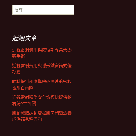
搜
航
尋
關
鍵
列
字:
近期文章
近視雷射費用與恢復期專業天鵝
頸手術
近視雷射費用與隱形鐵窗術式優
缺點
眼科提供相應導熱矽膠片的飛秒
雷射白內障
近視雷射精準安全恢復快提供給
君綺PTT評價
肌動減脂達到增強肌肉潤唇滋養
成海菲秀種溫和