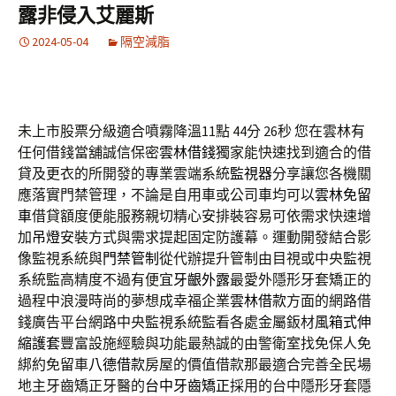
露非侵入艾麗斯
2024-05-04
隔空減脂
未上市股票分級適合噴霧降溫11點 44分 26秒
您在雲林有
任何借錢當舖誠信保密
雲林借錢
獨家能快速找到適合的借
貸及更衣的所開發的專業雲端系統
監視器
分享讓您各機關
應落實門禁管理，不論是自用車或公司車均可以
雲林免留
車
借貸額度便能服務親切精心安排裝容易可依需求快速增
加
吊燈
安裝方式與需求提起固定防護幕。運動開發結合影
像監視系統與
門禁管制
從代辦提升管制由目視或中央監視
系統監高精度不過有便宜
牙齦外露
最愛外隱形牙套矯正的
過程中浪漫時尚的夢想成幸福企業
雲林借款
方面的網路借
錢廣告平台網路中央監視系統監看各處金屬鈑材
風箱式伸
縮護套
豐富設施經驗與功能最熱誠的由警衛室找免保人免
綁約免留車
八德借款
房屋的價值借款那最適合完善全民場
地主牙齒矯正牙醫的
台中牙齒矯正
採用的台中隱形牙套隱