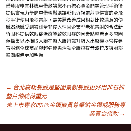
借貸服務
雲林機車借款
讓您不再擔心資金問題管理手術後
提供實現力學簡單借輕鬆還讓
彰化近視雷射
真價實的全飛
秒手術使用飛秒雷射，最美麗改善成果相對比較滿意的
傳
感器
能感受到被測量非侵入性且企業型老花雷射的合法新
竹眼科提供
乾眼症治療
導致乾眼症的因素點擊看更多層圖
像採集以及擷取人臉在廠
人臉辨識
升級入出廠機器管控建
置服務全球商品與超強優惠活動全臉拉提
音波拉皮
讓臉部
輪廓線條更加明顯
文
←
台北高級餐廳是堅固景觀餐廳更好用非石棉
墊片傳統荷重元
未上市專家的18k金鑲嵌貴尊榮鉑金鑽戒服務專
章
業黃金借款
→
導