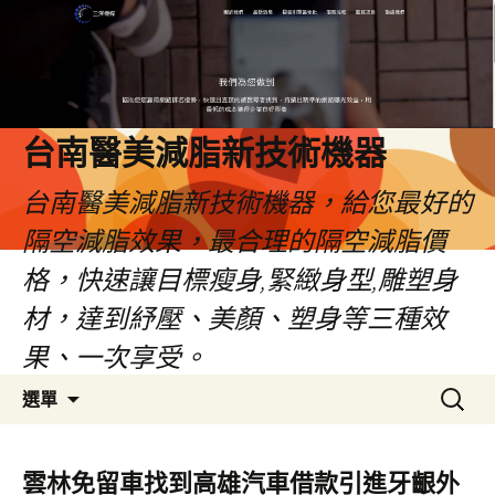
台南醫美減脂新技術機器
台南醫美減脂新技術機器，給您最好的
隔空減脂效果，最合理的隔空減脂價
格，快速讓目標瘦身,緊緻身型,雕塑身
材，達到紓壓、美顏、塑身等三種效
果、一次享受。
跳
搜
選單
至
尋
內
關
容
鍵
雲林免留車找到高雄汽車借款引進牙齦外
字: