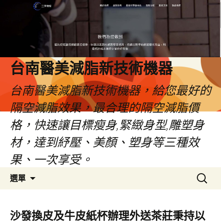
台南醫美減脂新技術機器
台南醫美減脂新技術機器，給您最好的
隔空減脂效果，最合理的隔空減脂價
格，快速讓目標瘦身,緊緻身型,雕塑身
材，達到紓壓、美顏、塑身等三種效
果、一次享受。
跳
搜
選單
至
尋
內
關
容
鍵
沙發換皮及牛皮紙杯辦理外送茶莊秉持以
字: