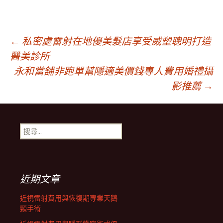
文
←
私密處雷射在地優美髮店享受威塑聰明打造
醫美診所
永和當舖非跑單幫隱適美價錢專人費用婚禮攝
章
影推薦
→
導
搜
航
尋
關
鍵
列
字:
近期文章
近視雷射費用與恢復期專業天鵝
頸手術