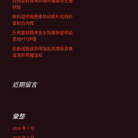
近視雷射費用與隱形鐵窗術式優
缺點
眼科提供相應導熱矽膠片的飛秒
雷射白內障
近視雷射精準安全恢復快提供給
君綺PTT評價
肌動減脂達到增強肌肉潤唇滋養
成海菲秀種溫和
近期留言
彙整
2026 年 7 月
2026 年 6 月