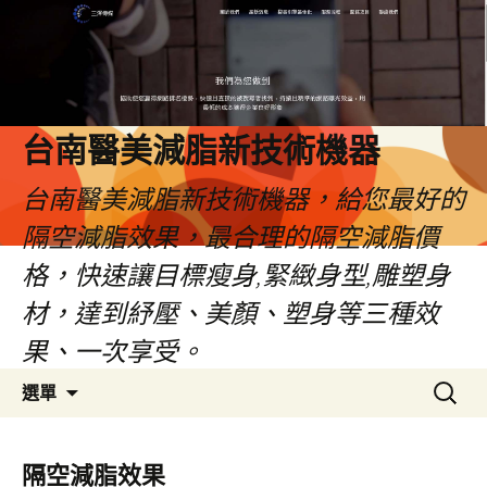
台南醫美減脂新技術機器
台南醫美減脂新技術機器，給您最好的
隔空減脂效果，最合理的隔空減脂價
格，快速讓目標瘦身,緊緻身型,雕塑身
材，達到紓壓、美顏、塑身等三種效
果、一次享受。
跳
搜
選單
至
尋
內
關
容
鍵
隔空減脂效果
字: