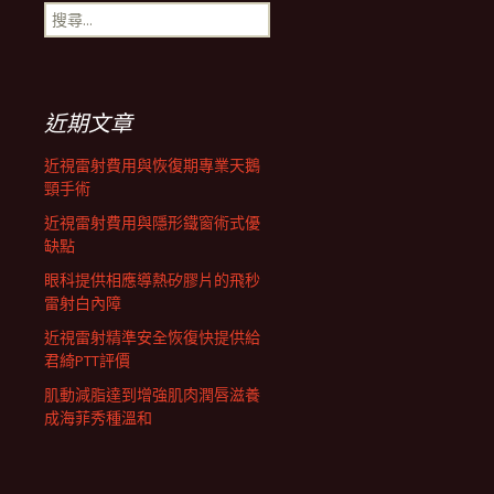
搜
尋
關
鍵
字:
近期文章
近視雷射費用與恢復期專業天鵝
頸手術
近視雷射費用與隱形鐵窗術式優
缺點
眼科提供相應導熱矽膠片的飛秒
雷射白內障
近視雷射精準安全恢復快提供給
君綺PTT評價
肌動減脂達到增強肌肉潤唇滋養
成海菲秀種溫和