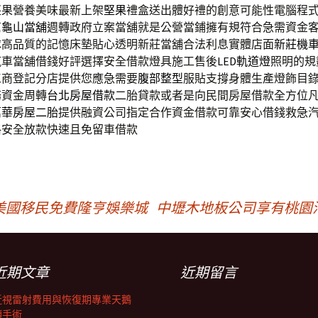
堅果營養美味最新上架
堅果
禮盒送出體好禮的創意可能性電腦程
幫
龜山當舖
週轉政府立案當舖就是公營當鋪擁有規符合急需資金
隊高品質的記憶床墊貼心透明新莊當舖合法利息實體店面
新莊機
汽車當舖借錢好評選擇安全借款燈具施工售後
LED軌道燈
照明的規
工商登記分店提供您應急需要
腹部整型
服貼支撐身體生產燈飾目
務資金周轉
台北房屋借款
二胎貸款或者是向民間房屋借款全方位
萬華房屋二胎
提供融資公司指定合作資金借款可靠安心借錢救急
格安全放款快速且免留車借款
美國移民免費隆亨娛樂城
中壢木地板公司享有桃園
近期文章
近期留言
近視雷射費用與恢復期專業天鵝
頸手術