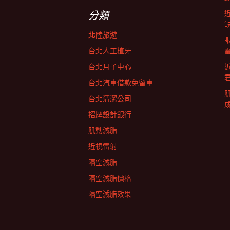
字:
航
分類
北陸旅遊
列
台北人工植牙
台北月子中心
台北汽車借款免留車
台北清潔公司
招牌設計銀行
肌動減脂
近視雷射
隔空減脂
隔空減脂價格
隔空減脂效果