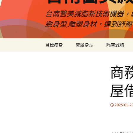
台南醫美減脂新技術機器，
緻身型,雕塑身材，達到紓
跳
目標瘦身
緊緻身型
隔空減脂
至
內
容
商
屋
2025-01-2