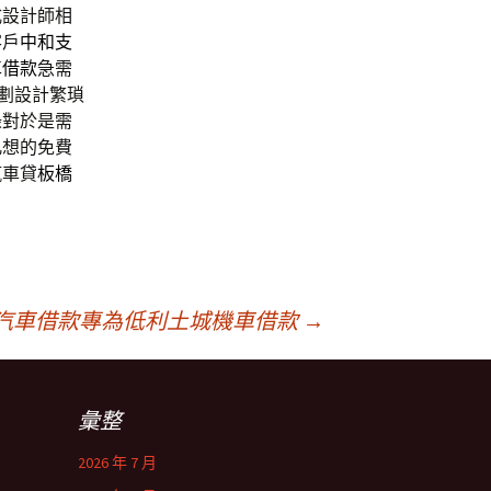
式設計師相
客戶
中和支
車借款
急需
劃設計繁瑣
錄對於是需
凡想的免費
汽車貸
板橋
汽車借款專為低利土城機車借款
→
彙整
2026 年 7 月