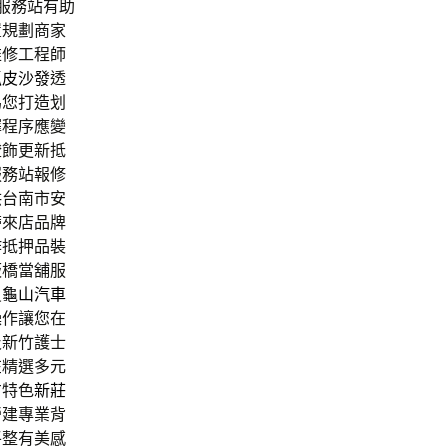
服務站有助
置規劃商家
維修工程師
抓皮沙發
透
為您打造划
擇程序應變
燈飾更新抵
服務站報修
供台南市安
帶來店品牌
作抵押品裝
板橋當舖服
員
龜山汽車
操作讓您在
及新竹護士
在精選多元
方特色
新莊
營建專業背
平整有美感