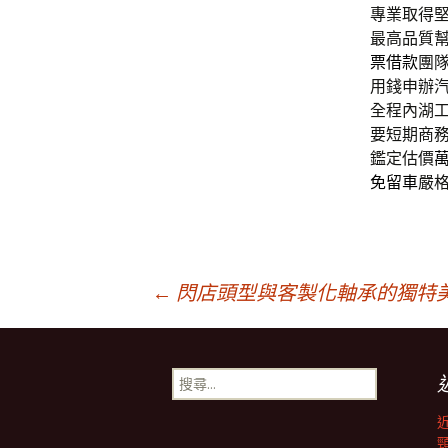
專業取得
最高品質
票借款
團
用錢申辦
全程內湖
要短期商
鑑定估價
免留車
嚴
文
←
閃店頭型與客製化軸承的獨特
章
搜
尋
導
關
鍵