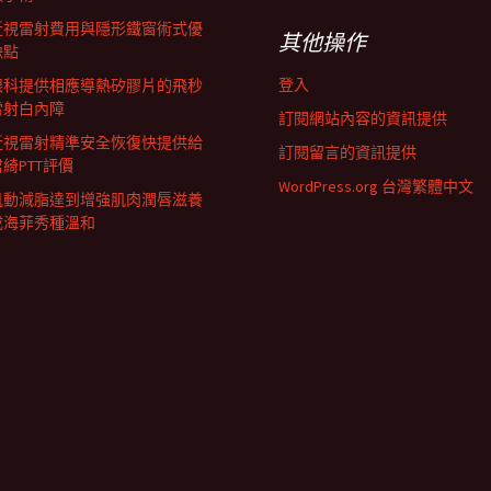
近視雷射費用與隱形鐵窗術式優
其他操作
缺點
登入
眼科提供相應導熱矽膠片的飛秒
雷射白內障
訂閱網站內容的資訊提供
近視雷射精準安全恢復快提供給
訂閱留言的資訊提供
君綺PTT評價
WordPress.org 台灣繁體中文
肌動減脂達到增強肌肉潤唇滋養
成海菲秀種溫和