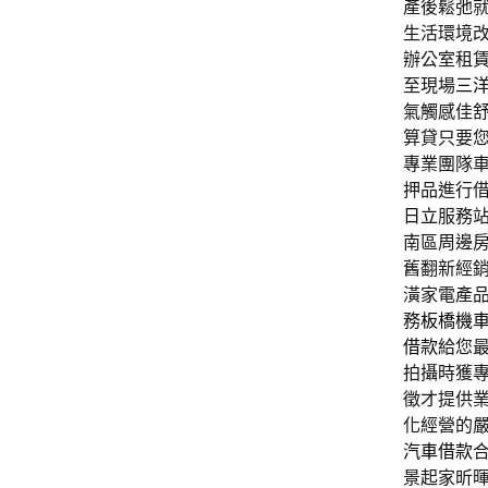
產後鬆弛就選
生活環境
辦公室租
至現場
三
氣觸感佳
算貸只要
專業團隊
押品進行
日立
服務
南區周邊
舊翻新經
潢家電產
務
板橋機
借款
給您
拍攝時獲
徵才提供
化經營的
汽車借款
景起家昕