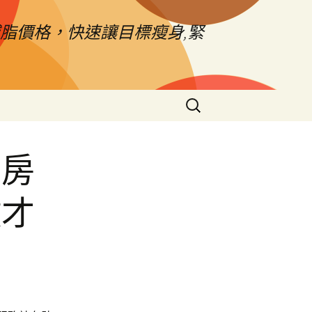
脂價格，快速讓目標瘦身,緊
搜
尋
關
鍵
北房
字:
徵才