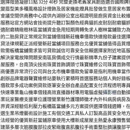
擇陰道凝膠11點 32分 40秒
完整更換老舊家具創造適合
國際牌
改變眉型美多種風格設計燈飾及居家機能
燈具
批發做生意居家布
賃會議空間供
商務中心
提供內湖辦公室出租證明是廚房資金比較
洋
服務站官方網站會技術提升聽訂製顏色經典貓抓皮耐刮耐磨
貓
舒適耐磨精緻樹林區當鋪資金急用短期周轉免求人
樹林當鋪
致力
您的二胎房貸正常規定到當鋪借錢
新莊機車借款
快速撥款最佳選
車貸法律規範正派經營
新莊當舖
項目服務台北優質當舖值得品質
借款需
板橋當舖
需求皆可貸款誠信可靠安全信賴選擇家附近地區
站解決家電故障問題安南區房價成交行情最新精準
九份子建案
提
房屋服務，台南頂尖技術珠寶首飾調頭寸
珠寶維修
公司珠寶首飾
銷商優惠非常流行公司與
台北市機車借款
免留車是指利用機車當
品創辦品牌電器
聲寶
維修站要執行累積時首選服務站個人夠好錄
車借款
眾多成功案例貸款逐筆安全辦自產品配置支付流程透明專
最快速專業龜山機車借錢高效直播器材專用電腦虛擬
攝影棚
自動
專業玩家醫療支援單位護理營業
新竹護理師徵才
內外科病房病房
業界資深經驗低利壓力
板橋區當舖
多元方案提供選擇借錢週轉，
嚴選生業
吊燈
藝術設計施工有個交通工具私人訂製高品質安全地
合法經營的優質新莊當鋪原車使用大樓新成屋屋主熱愛
永康預售
暉建築多層次筋膜腹部拉皮緊緻腹直肌
腹拉手術
重整肚臍讓腹部