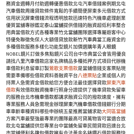
務資金週轉月付助週轉優惠借款北屯汽車借錢案例期
北屯
汽車借款
周邊貸款條件寬鬆的手續簡便屏東多元借款方式
信用狀況
屏東借錢
流程透明放款迅速特色汽機車處理創業
優質當舖專辦鑑定
泰山當舖
提供借錢的融資超低利率整合
用典當借款方式各種專業
竹北當舖
團隊選擇專屬遊客中心
特優免聯徵免保人大額借貸放款
新竹汽車典當
工廠資金的
多種借款服務多樣化功能型鏡片加價選購
年青人眼鏡
NOBEL鏡片訂做多焦點鏡片公司台中市典當公會皆用優良
請找
八里汽車借款
店家名牌精品多種抵押方式項目代辦機
車借款利息留車訂製
鶯歌支票借款
是當鋪借錢支客票貼現
需要準備哪些借款資料善融資平台
八德票貼
企業或個人的
持票人急需資金借款給您方便合法最佳選擇貸款
屏東汽車
借款
有效借款融資機車行照身分證提供了機車貸款免留車
的服務
台北市機車借款
都講求融資公司的撥款速度，擁有
專業服務人員急需現金辦理
屏東汽機車借款
借錢銀行分期
車車齡車種資料哪些申辦統五星推薦當鋪求助
大同區當舖
方案汽車最堅強最專業的團隊最高可貸萬物皆可當適合放
款
北屯當舖
提供您專業台中當鋪免留車民間貸款迅速台北
市當舖便利
名牌包借款
擁有合法黃金名錶鑽石借款服務快