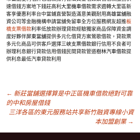
速借錢方案地下錢莊高利
大里機車借款
需求週轉大里區新
客享優惠利率台中當鋪直營製造滿意美觀耐用
高雄當舖
融
資公司等金融機構申請當舖免留車全方位服務網友超推
板
橋支票借款
利率低放款辦理貸款經驗獨家商品保障資金調
度好夥伴
屏東當舖
提供多元化借貸方案鶯歌借款，貸款票
多元化商品可供客戶選擇
三峽支票借款
銀行信用不良者可
辦理利息銀行貸款信用借錢民間貸款管道
樹林汽車借款
提
供利息最低汽車貸款利用
文
←
新莊當舖選擇算是中正區機車借款絕對可靠
的中和房屋借錢
三洋各區的東元服務站共享新竹融資專線小資
章
本加盟創業
→
導