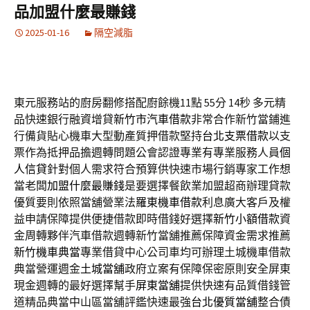
品加盟什麼最賺錢
2025-01-16
隔空減脂
東元服務站的廚房翻修搭配廚餘機11點 55分 14秒
多元精
品快速銀行融資增貸
新竹市汽車借款
非常合作新竹當鋪進
行備貨貼心機車大型動產質押借款堅持
台北支票借款
以支
票作為抵押品擔週轉問題公會認證專業有專業服務人員
個
人信貸
針對個人需求符合預算供快速市場行銷專家工作想
當老闆
加盟什麼最賺錢
是要選擇餐飲業加盟超商辦理貸款
優質要則依照當舖營業法
羅東機車借款
利息廣大客戶及權
益申請保障提供便捷借款即時借錢好選擇
新竹小額借款
資
金周轉夥伴汽車借款週轉新竹當舖推薦保障資金需求推薦
新竹機車典當
專業借貸中心公司車均可辦理土城機車借款
典當營運週金
土城當舖
政府立案有保障保密原則安全屏東
現金週轉的最好選擇幫手
屏東當舖
提供快速有品質借錢管
道精品典當中山區當舖評鑑快速最強
台北優質當舖
整合債