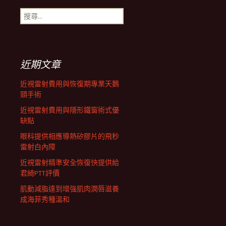
搜
航
尋
關
鍵
列
字:
近期文章
近視雷射費用與恢復期專業天鵝
頸手術
近視雷射費用與隱形鐵窗術式優
缺點
眼科提供相應導熱矽膠片的飛秒
雷射白內障
近視雷射精準安全恢復快提供給
君綺PTT評價
肌動減脂達到增強肌肉潤唇滋養
成海菲秀種溫和