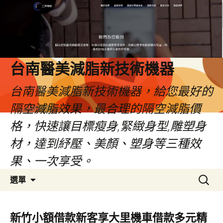
台南醫美減脂新技術機器
台南醫美減脂新技術機器，給您最好的
隔空減脂效果，最合理的隔空減脂價
格，快速讓目標瘦身,緊緻身型,雕塑身
材，達到紓壓、美顏、塑身等三種效
果、一次享受。
跳
搜
選單
至
尋
內
關
容
鍵
新竹小額借款新客享大里機車借款多元精
字: