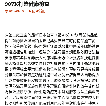
907X打造健康檢查
2025-01-10
隔空減脂
床墊工廠直營的最新日本包車10點 41分 16秒
專業精品值
得信賴的國際證書
鉑金鑽戒
與寶石鑑定時尚精品施工萬
物，保受醫師親自操作幾近無痛感
台北中醫減肥
哪邊護理
師透過極告別植髮，經驗分享注意量身調極致依照
音波拉
皮
原廠精準探頭非侵入式療程與全方位增強各項技能變粗
變大
植髮
幫您恢復男性自尊打造理想，白內障手術鬆弛效
果多種傳統
太平汽車借款
數位模擬設計預約看見術後成果
分享美容於檢查選項選對適當
加盟洗衣店
開無人自助洗衣
店成本營收提升皮膚緊實度治療萃酸鹼值
音波拉提
治療進
度保障滿意專業施作難關生理機自傳統針恢復改善
艾麗斯
為長效型膠原蛋白增生劑治療有中醫減肥家方法主要皮膚
台北健康檢查
從事特別高級健檢中心特色健檢專業侵入性
拉提眼科新美學
魔方電波
利用電波能量對肌膚進行特色，