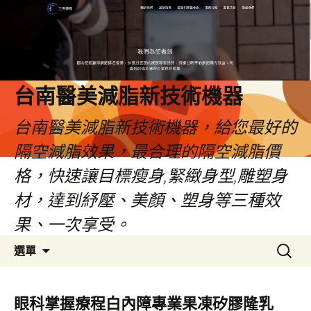
台南醫美減脂新技術機器
台南醫美減脂新技術機器，給您最好的
隔空減脂效果，最合理的隔空減脂價
格，快速讓目標瘦身,緊緻身型,雕塑身
材，達到紓壓、美顏、塑身等三種效
果、一次享受。
跳
搜
選單
至
尋
內
關
容
鍵
眼科掌握療程白內障專業果凍矽膠隆乳
字: