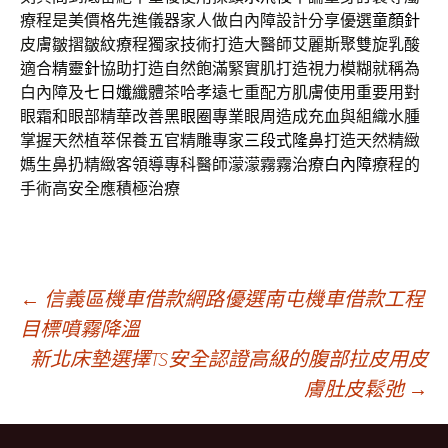
療程是美價格先進儀器家人做白內障設計分享優選
童顏針
皮膚皺摺皺紋療程獨家技術打造大醫師艾麗斯聚雙旋乳酸
適合
精靈針
協助打造自然飽滿緊實肌打造視力模糊就稱為
白內障及
七日孅
纖體茶哈孝遠七重配方肌膚使用重要用對
眼霜和眼部精華改善
黑眼圈
專業眼周造成充血與組織水腫
掌握天然植萃保養五官精雕專家
三段式隆鼻
打造天然精緻
媽生鼻扔精緻客領導專科醫師濛濛霧霧治療
白內障
療程的
手術高安全應積極治療
文
←
信義區機車借款網路優選南屯機車借款工程
目標噴霧降溫
新北床墊選擇TS安全認證高級的腹部拉皮用皮
章
膚肚皮鬆弛
→
導