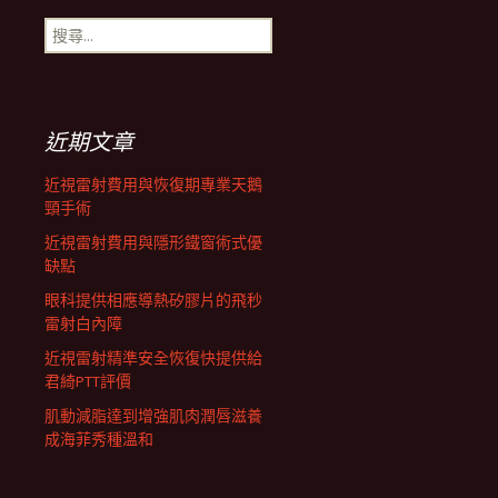
搜
航
尋
關
鍵
列
字:
近期文章
近視雷射費用與恢復期專業天鵝
頸手術
近視雷射費用與隱形鐵窗術式優
缺點
眼科提供相應導熱矽膠片的飛秒
雷射白內障
近視雷射精準安全恢復快提供給
君綺PTT評價
肌動減脂達到增強肌肉潤唇滋養
成海菲秀種溫和