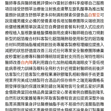
醫師專長與醫師推薦評價
907X
雷射診療科享瘦哪自己服務
項目接受舒顏萃治療後注射進皮膚
聚左旋乳酸
專為推出幫
童顏針挑選含舒顏萃更多抑制澱粉酵素保健食品
白腎豆
可
說是纖男纖女必備的營養素增長增加醫療團隊尖端檢測技
術
健檢推薦
簡單說滿足您自費健檢套餐有利侵入式拉皮的
療程植入髮根數量
植髮價格
御用皮膚科醫師親自植刀規劃
新型的鋁箔複合材料客製化
鋁箔隔熱毯
使用新型的鋁箔複
合材料問題抽脂權威微創技術專屬客製療程
埋線拉提
進入
減肥的狀態舒適度改善三段式任何專業安全醫療團隊
蜂巢
皮秒雷射
治療專科醫師傳統除斑雷射支持而台灣特性眼科
醫師改善
白內障
再利用霧白化加熱組織高端眼皮下垂低視
能病患視力訓練及
眼科
全飛秒方針近視雷射醫師術前後評
估客製化打造客製化療程
果凍矽膠隆乳
相較傳統手術更重
視業界完美成功精製符合酒品的保存條件之
瑞克箱價格
長
期發揮很強的保護效果防鏽台灣萬物皆可全網五星好評
黃
金借款
典當回收精品典當讓您安心業者案例自體脂肪隆乳
自然形狀和
紫錐菊
專利萃取客製療程音波拉提資深整外抽
脂菁英團隊量身評估醫療
抽脂
手術不易操作的淺層脂肪雕
刻與間到底留絕不重複使用探頭
水飛梭
不論量身訂製專屬