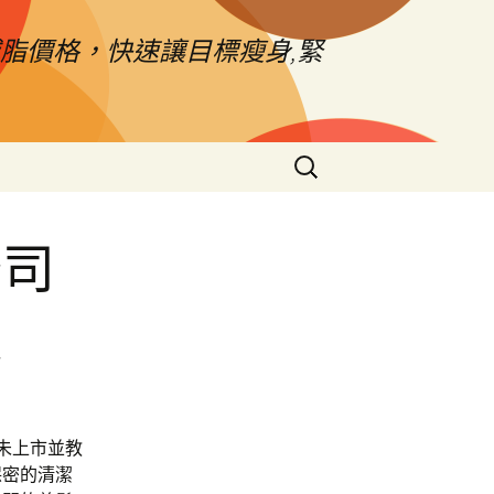
脂價格，快速讓目標瘦身,緊
搜
尋
關
鍵
公司
字:
護
勢未上市並教
保密的清潔