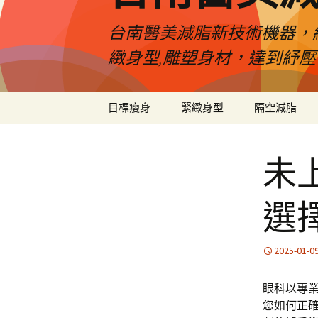
台南醫美減脂新技術機器，
緻身型,雕塑身材，達到紓
跳
目標瘦身
緊緻身型
隔空減脂
至
內
容
未
選
2025-01-0
眼科以專業
您如何正