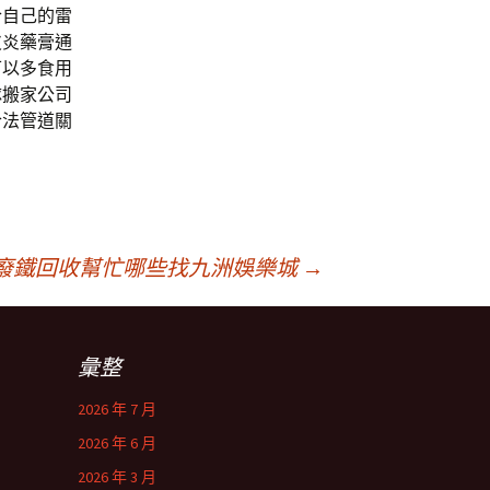
合自己的雷
皮炎藥膏通
可以多食用
隊搬家公司
合法管道關
廢鐵回收幫忙哪些找九洲娛樂城
→
彙整
2026 年 7 月
2026 年 6 月
2026 年 3 月