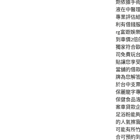
劑依據手
液在中醫
專業評估
利有借錢服
rg富遊娛
到車價2
獨家符合
司免費玩
貼讓您享
當舖的借
牌為您解
於台中支
保麗龍字
保健食品
案車貸款
足浴粉能
的人氣擦
可能有所
合可預約