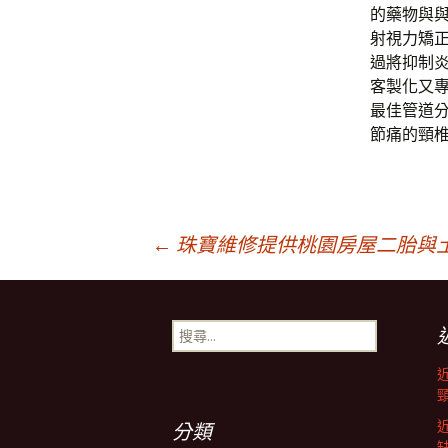
的藥物與
射視力矯
過將抑制
客製化又
最佳管道
節痛的頸
文
←
珠寶維修提供桃園房屋二胎與
章
搜
尋
導
關
鍵
字:
航
分類