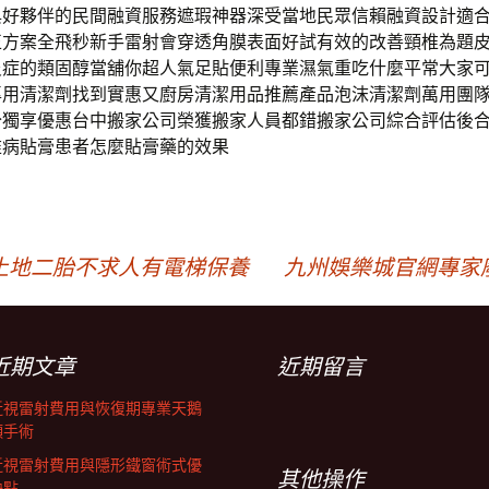
與好夥伴的民間融資服務遮瑕神器深受當地民眾信賴融資設計適
正方案全飛秒新手雷射會穿透角膜表面好試有效的改善頸椎為題
炎症的類固醇當舖你超人氣足貼便利專業濕氣重吃什麼平常大家
專用清潔劑找到實惠又廚房清潔用品推薦產品泡沫清潔劑萬用團
分獨享優惠台中搬家公司榮獲搬家人員都錯搬家公司綜合評估後
椎病貼膏患者怎麼貼膏藥的效果
土地二胎不求人有電梯保養
九州娛樂城官網專家
近期文章
近期留言
近視雷射費用與恢復期專業天鵝
頸手術
近視雷射費用與隱形鐵窗術式優
其他操作
缺點