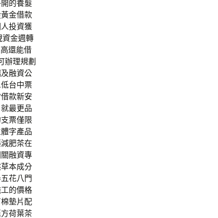
外開的養髮
從黃金借款
個人投資獲
現資金週轉
最高還能借
可辦理規劃
端及融資公
息低台中票
當借款新安
目就最更品
的支票僅限
立體字產品
藥減肥茶在
相關融資專
然草本成分
器五花八門
施工的價格
石棉墊片配
漢方荷葉茶