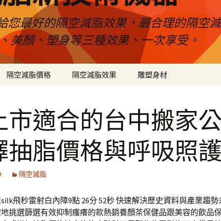
給您最好的隔空減脂效果，最合理的隔空減
壓、美顏、塑身等三種效果、一次享受。
隔空減脂價格
隔空減脂效果
雕塑身材
上市適合的台中搬家
擇抽脂價格與呼吸照
9
隔空減脂
silk飛秒雷射白內障9點 26分 52秒 快速解決歷史資料與產業趨
確地挑選篩選有效抑制瘙癢的款熱銷養顏茶保健品跟美容的飲品