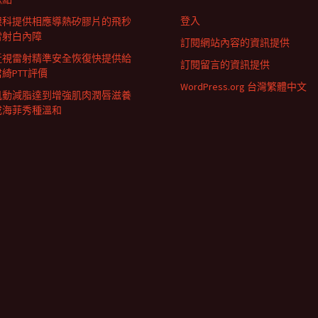
登入
眼科提供相應導熱矽膠片的飛秒
雷射白內障
訂閱網站內容的資訊提供
近視雷射精準安全恢復快提供給
訂閱留言的資訊提供
君綺PTT評價
WordPress.org 台灣繁體中文
肌動減脂達到增強肌肉潤唇滋養
成海菲秀種溫和