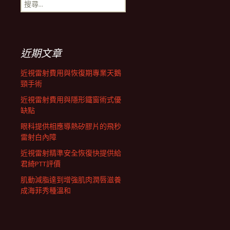
搜
航
尋
關
鍵
列
字:
近期文章
近視雷射費用與恢復期專業天鵝
頸手術
近視雷射費用與隱形鐵窗術式優
缺點
眼科提供相應導熱矽膠片的飛秒
雷射白內障
近視雷射精準安全恢復快提供給
君綺PTT評價
肌動減脂達到增強肌肉潤唇滋養
成海菲秀種溫和