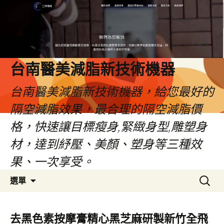
台南醫美減脂新技術機器
台南醫美減脂新技術機器，給您最好的
隔空減脂效果，最合理的隔空減脂價
格，快速讓目標瘦身,緊緻身型,雕塑身
材，達到紓壓、美顏、塑身等三種效
果、一次享受。
跳
搜
選單
至
尋
內
關
容
鍵
去黑色素按摩膏精心黑芝麻研製新竹全飛
字: