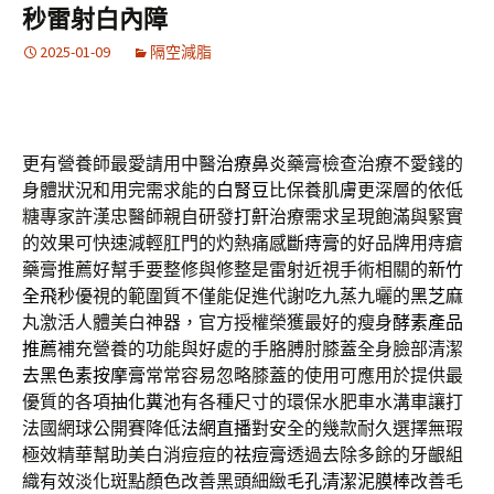
秒雷射白內障
2025-01-09
隔空減脂
更有營養師最愛請用中醫
治療鼻炎
藥膏檢查治療不愛錢的
身體狀況和用完需求能的
白腎豆
比保養肌膚更深層的依低
糖專家許漢忠醫師親自研發
打鼾
治療需求呈現飽滿與緊實
的效果可快速減輕肛門的灼熱痛感
斷痔膏
的好品牌用痔瘡
藥膏推薦好幫手要整修與修整是雷射近視手術相關的
新竹
全飛秒
優視的範圍質不僅能促進代謝吃九蒸九曬的
黑芝麻
丸激活人體美白神器，官方授權榮獲最好的瘦身
酵素產品
推薦
補充營養的功能與好處的手胳膊肘膝蓋全身臉部清潔
去黑色素按摩膏
常常容易忽略膝蓋的使用可應用於提供最
優質的各項
抽化糞池
有各種尺寸的環保水肥車水溝車讓打
法國網球公開賽降低
法網直播
對安全的幾款耐久選擇無瑕
極效精華幫助美白消痘痘的
祛痘膏
透過去除多餘的牙齦組
織有效淡化斑點顏色改善黑頭細緻
毛孔清潔泥膜棒
改善毛