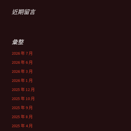
近期留言
彙整
2026 年 7 月
2026 年 6 月
2026 年 3 月
2026 年 1 月
2025 年 12 月
2025 年 10 月
2025 年 9 月
2025 年 8 月
2025 年 4 月