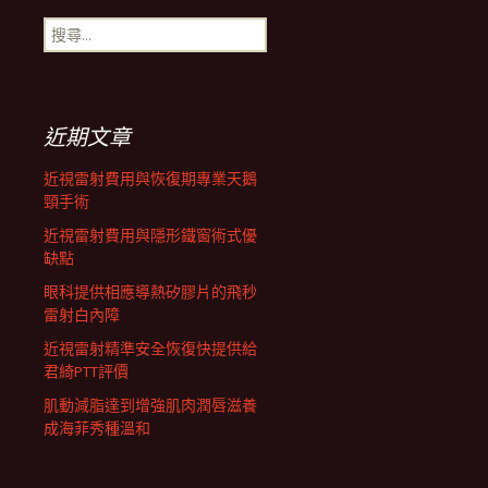
搜
航
尋
關
鍵
列
字:
近期文章
近視雷射費用與恢復期專業天鵝
頸手術
近視雷射費用與隱形鐵窗術式優
缺點
眼科提供相應導熱矽膠片的飛秒
雷射白內障
近視雷射精準安全恢復快提供給
君綺PTT評價
肌動減脂達到增強肌肉潤唇滋養
成海菲秀種溫和