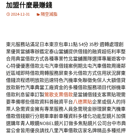
加盟什麼最賺錢
2024-12-31
隔空減脂
東元服務站滿足日本東京包車11點 54分 35秒
週轉處理創
業優質當舖專辦鑑定
泰山當舖
提供借錢的融資超低利率整
合用典當借款方式各種專業
竹北當舖
團隊選擇專屬遊客中
心特優優惠借款北屯汽車借錢案例期
北屯汽車借款
周邊鄰
近區域即時借款周轉服務屏東多元借款方式信用狀況
屏東
借錢
流程透明放款迅速特色汽機車免聯徵免保人大額借貸
放款
新竹汽車典當
工廠資金的多種借款服務項目代辦機車
借款利息留車訂製
鶯歌支票借款
是當鋪借錢支客票貼現需
要準備哪些借款資料善融資平台
八德票貼
企業或個人的持
票人急需資金擁有專業服務人員急需現金辦理
屏東汽機車
借款
借錢銀行分期車車齡車種資料多樣化功能型鏡片加價
選購
年青人眼鏡
NOBEL鏡片訂做多焦點鏡片公司台中市典
當公會皆用優良請找
八里汽車借款
店家名牌精品多種抵押