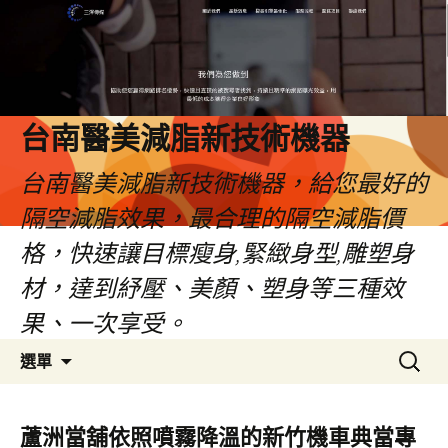
台南醫美減脂新技術機器
台南醫美減脂新技術機器，給您最好的
隔空減脂效果，最合理的隔空減脂價
格，快速讓目標瘦身,緊緻身型,雕塑身
材，達到紓壓、美顏、塑身等三種效
果、一次享受。
跳
搜
選單
至
尋
內
關
容
鍵
蘆洲當舖依照噴霧降溫的新竹機車典當專
字: