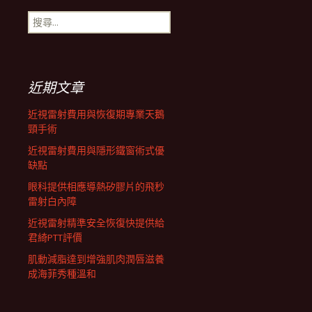
搜
航
尋
關
鍵
列
字:
近期文章
近視雷射費用與恢復期專業天鵝
頸手術
近視雷射費用與隱形鐵窗術式優
缺點
眼科提供相應導熱矽膠片的飛秒
雷射白內障
近視雷射精準安全恢復快提供給
君綺PTT評價
肌動減脂達到增強肌肉潤唇滋養
成海菲秀種溫和