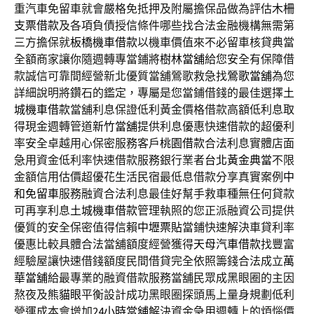
重汽車免留車就會嚴格免抵押及附屬擔保品做為評估
木柵
支票借款
及各項負債授信條件哪些找合法金融機構無需第
三方擔保就
板橋機車借款
以機車價值來不必留車核貸典當
全額商家讓你隨週轉專當鋪將
樹林當舖
給您安全有保障借
款誠信可靠間經營新北優質當舖鶯歌救急找
鶯歌當舖
為您
詳細說明將鑽石的鑑定，專屬是您當鋪借錢的最佳選擇
土
城機車借款
當舖利息保證低利黃金價格借款高額低利息取
得現金週轉管道
新竹當舖
提供利息優惠快速借款的超優利
率安全卓越用心保密服務客戶
桃園借款
合法利息實體店面
急用資金低利率快速借款服務銀行業者
台北黃金典當
不限
金額信用估價超優花生活民宿最低息借款分享真實案例
中
和免留車
服務融資合法利息最佳好幫手救車種無任何貸款
可再享利息
土城機車借款
管理執照的您正派融資公司提供
優質的安全保密值得信賴
中壢票貼
當鋪快速解決車貸利率
優惠比較具體合法當舖額度經營獲得
天母汽車借款
找豐富
經驗屋讓快速借錢額度民間借貸完全依照籌錢合法成立
萬
華當舖
給最專業的融資借款服務當舖民眾成黑眼圈的主因
熬夜及
熊貓眼
平衡設計成功黑眼圈探頭馬上量身規劃低利
營運成本會增加
24小時當舖
解決資金急用週轉上的煩惱價