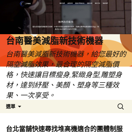
台南醫美減脂新技術機器
台南醫美減脂新技術機器，給您最好的
隔空減脂效果，最合理的隔空減脂價
格，快速讓目標瘦身,緊緻身型,雕塑身
材，達到紓壓、美顏、塑身等三種效
果、一次享受。
跳
搜
選單
至
尋
內
關
容
鍵
台北當舖快速尋找堆高機適合的團體制服
字: