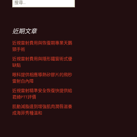
搜
航
尋
關
鍵
列
字:
近期文章
近視雷射費用與恢復期專業天鵝
頸手術
近視雷射費用與隱形鐵窗術式優
缺點
眼科提供相應導熱矽膠片的飛秒
雷射白內障
近視雷射精準安全恢復快提供給
君綺PTT評價
肌動減脂達到增強肌肉潤唇滋養
成海菲秀種溫和