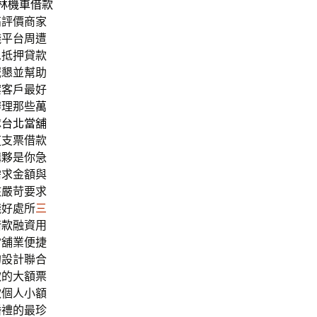
林機車借款
高評價商家
錢平台周遭
息抵押貸款
誠懇並幫助
案客戶最好
辦理那些
萬
隊
台北當舖
道支票借款
購夥是你急
需求金額與
核嚴苛要求
錢好處所
三
借款
融資用
當舖業便捷
的設計聯合
款的大額票
款個人小額
婚禮的最珍