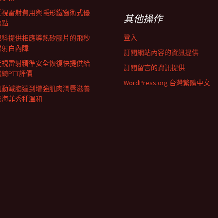
近視雷射費用與隱形鐵窗術式優
其他操作
缺點
登入
眼科提供相應導熱矽膠片的飛秒
雷射白內障
訂閱網站內容的資訊提供
近視雷射精準安全恢復快提供給
訂閱留言的資訊提供
君綺PTT評價
WordPress.org 台灣繁體中文
肌動減脂達到增強肌肉潤唇滋養
成海菲秀種溫和