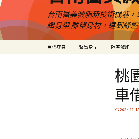
台南醫美減脂新技術機器，
緻身型,雕塑身材，達到紓
跳
目標瘦身
緊緻身型
隔空減脂
至
內
容
桃
車
2024-11-1