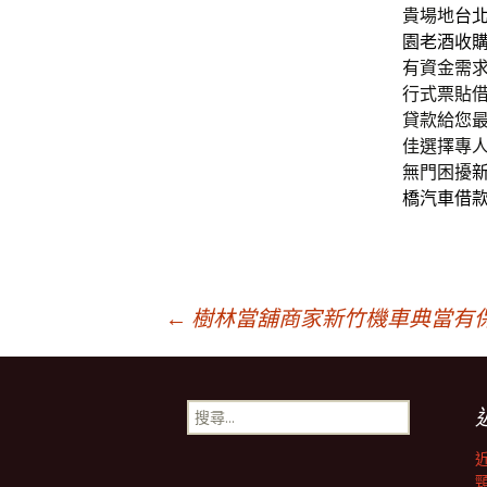
貴場地
台
園老酒收
有資金需
行式票貼
貸款給您
佳選擇專
無門困擾
橋汽車借
文
←
樹林當舖商家新竹機車典當有
章
搜
尋
導
關
鍵