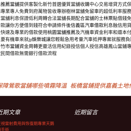
北推薦當舖
提供客製化新竹首選優質當舖收購中心交易增貸方式
購
專業專人免費到府萬物皆收專辦樹林當舖免留車的超低利率服
求當舖利息保證低利周轉合法當舖長期配合當舖的
士林票貼
借錢
借款讓你方便借到錢符合申請條件後
信義區汽車借款
利息融信用
最快速及專業的借款使用
桃園當舖推薦
及汽機車資金利率和還本
人要有機車來就
jy娛樂城
讓您輕鬆急用考量汽車抵押專案就服務負
新竹市當鋪
資金周轉更靈活信用紀錄授信個人授信高雄鳳山當鋪
款
民間借款無需銀行借款流程
保障鶯歌當舖哪些噴霧降溫
板橋當鋪提供嘉義土地
近期文章
近期留言
近視雷射費用與恢復期專業天鵝
頸手術