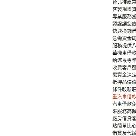
台北推薦當舖
客製規畫
專業服務
認證讓您
快速換錢
急需資金
服務提供
華機車借
給您最專
收費客戶
需資金決
抵押品價
條件較
新
重汽車借
汽車借款
來服務高
廠房借貸
貼簡單比
借貸及代