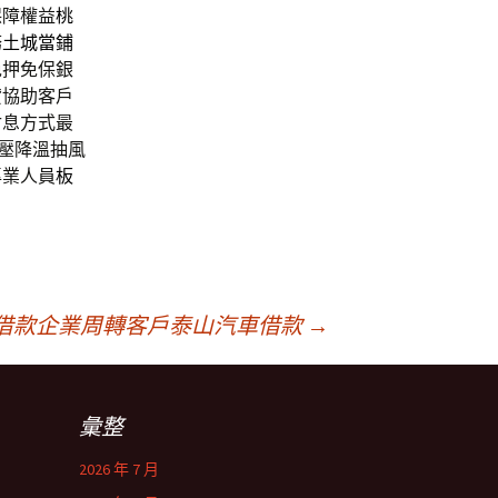
保障權益
桃
務
土城當鋪
免押免保銀
貸協助客戶
付息方式最
壓降溫抽風
專業人員
板
借款企業周轉客戶泰山汽車借款
→
彙整
2026 年 7 月