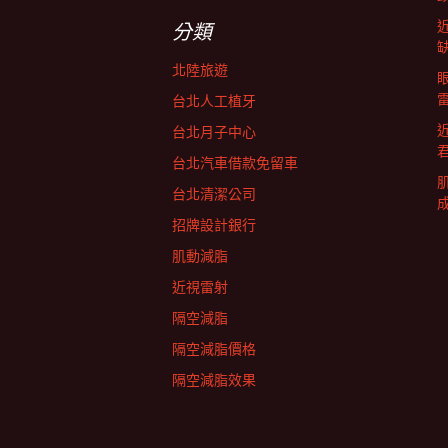
字:
航
分類
北陸旅遊
列
台北人工植牙
台北月子中心
台北汽車借款免留車
台北清潔公司
招牌設計銀行
肌動減脂
近視雷射
隔空減脂
隔空減脂價格
隔空減脂效果