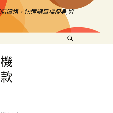
脂價格，快速讓目標瘦身,緊
搜
尋
關
鍵
園機
字:
借款