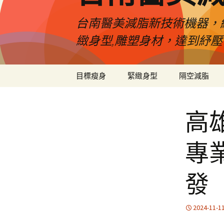
台南醫美減脂新技術機器，
緻身型,雕塑身材，達到紓
跳
目標瘦身
緊緻身型
隔空減脂
至
內
容
高
專
發
2024-11-1