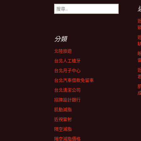
搜
導
尋
關
鍵
航
字:
分類
列
北陸旅遊
台北人工植牙
台北月子中心
台北汽車借款免留車
台北清潔公司
招牌設計銀行
肌動減脂
近視雷射
隔空減脂
隔空減脂價格