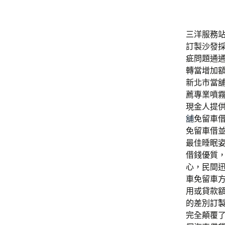
三洋服務站旗
訂製沙發
疵問題通
轉當增加
新北市當
薦專業噴
現金人提
舖
免留車
免留車借
最佳睡眠
借錢優質
心，民間
車免留車
用或貸款
的差別
訂
完全顛覆