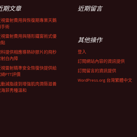
近期文章
近期留言
近視雷射費用與恢復期專業天鵝
頸手術
近視雷射費用與隱形鐵窗術式優
其他操作
缺點
登入
眼科提供相應導熱矽膠片的飛秒
雷射白內障
訂閱網站內容的資訊提供
近視雷射精準安全恢復快提供給
訂閱留言的資訊提供
君綺PTT評價
WordPress.org 台灣繁體中文
肌動減脂達到增強肌肉潤唇滋養
成海菲秀種溫和