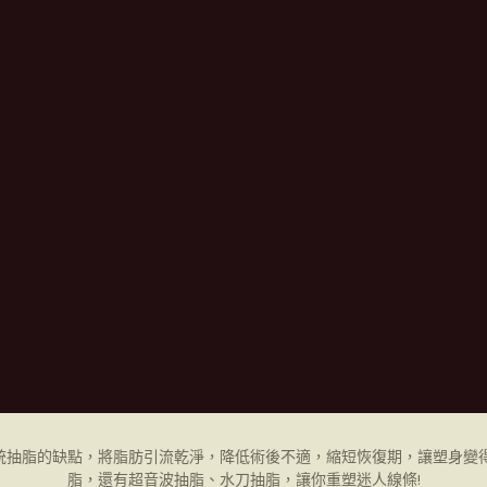
統抽脂的缺點，將脂肪引流乾淨，降低術後不適，縮短恢復期，讓塑身變得
脂，還有超音波抽脂、水刀抽脂，讓你重塑迷人線條!