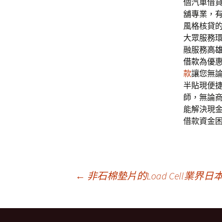
個汽車借
舖專業，
風格核貸
大眾服務
融服務
高
借款
為優
款
讓您無
半貼現便
師，無論
能解決現
借款資金
文
←
非石棉墊片的Load Cell業
章