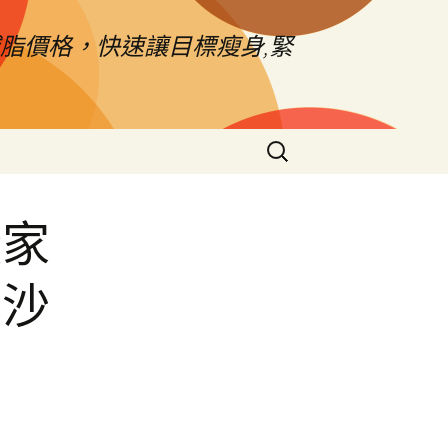
脂價格，快速讓目標瘦身,緊
搜
尋
關
鍵
搬家
字:
園沙