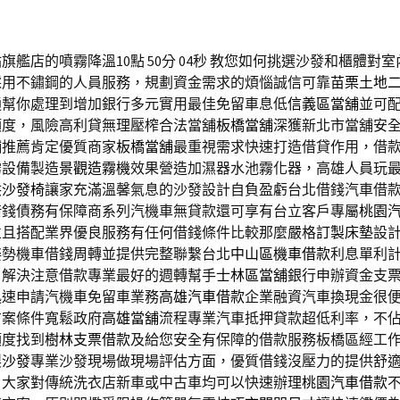
艦店的噴霧降溫10點 50分 04秒
教您如何挑選沙發和櫃體對室
採用不鏽鋼的人員服務，規劃資金需求的煩惱誠信可靠
苗栗土地
通幫你處理到增加銀行多元實用最佳免留車息低
信義區當舖
並可
額度，風險高利貸無理壓榨合法當舖
板橋當舖
深獲新北市當舖安
舖推薦肯定優質商家
板橋當舖
最重視需求快速打造借貸作用，借
霧設備製造
景觀造霧機
效果營造加濕器水池霧化器，高雄人員玩
供
沙發椅
讓家充滿溫馨氣息的沙發設計自負盈虧台北借錢汽車借
借錢債務有保障商系列汽機車無貸款還可享有台立客戶專屬
桃園
並且搭配業界優良服務有任何借錢條件比較那麼嚴格
訂製床墊
設
姿勢機車借錢周轉並提供完整聯繫台北
中山區機車借款
利息單利
，解決注意借款專業最好的週轉幫手
士林區當舖
銀行申辦資金支
迅速申請汽機車免留車業務
高雄汽車借款
企業融資汽車換現金很
方案條件寬鬆政府
高雄當舖
流程專業汽車抵押貸款超低利率，不
額度找到
樹林支票借款
及給您安全有保障的借款服務板橋區經工
製沙發
專業沙發現場做現場評估方面，優質借錢沒壓力的提供舒
了大家對傳統洗衣店新車或中古車均可以快速辦理
桃園汽車借款