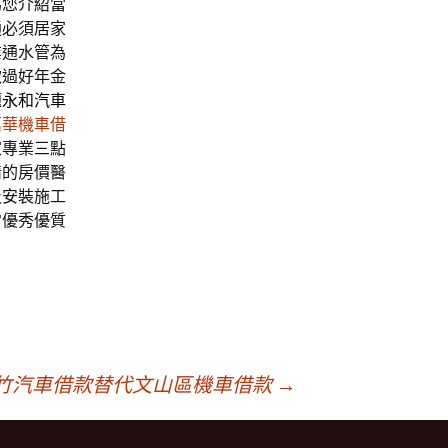
為您介紹當
通必須居家
業通水管為
款過好年金
題
永和汽車
萬華機車借
家專業三點
情的房價醫
及安裝施工
常優秀優質
竹汽車借款替代文山區機車借款
→