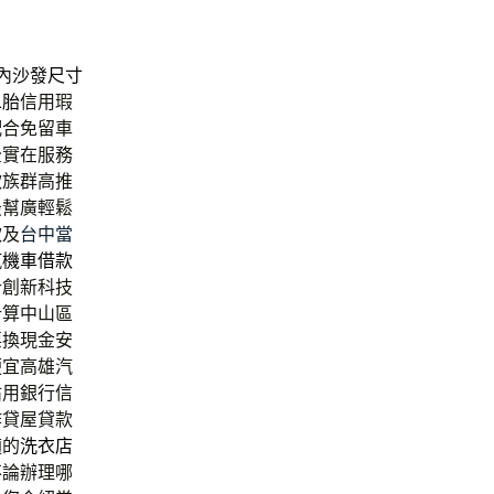
內
沙發尺寸
二胎
信用瑕
配合免留車
全實在服務
款族群高推
最幫廣輕鬆
款及
台中當
汽機車借款
計創新科技
計算中山區
票換現金安
便宜高雄汽
佔用銀行信
作貸屋貸款
適的
洗衣店
不論辦理哪