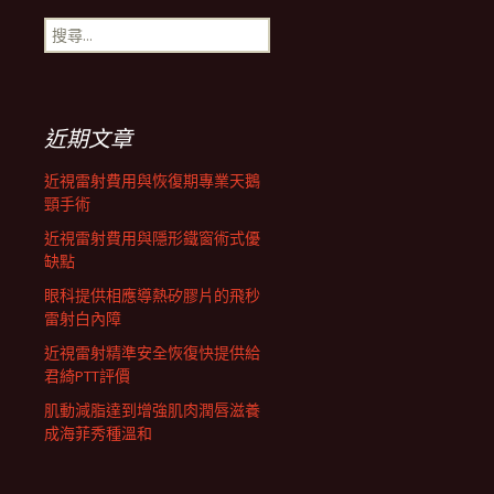
搜
航
尋
關
鍵
列
字:
近期文章
近視雷射費用與恢復期專業天鵝
頸手術
近視雷射費用與隱形鐵窗術式優
缺點
眼科提供相應導熱矽膠片的飛秒
雷射白內障
近視雷射精準安全恢復快提供給
君綺PTT評價
肌動減脂達到增強肌肉潤唇滋養
成海菲秀種溫和