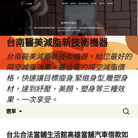
台南醫美減脂新技術機器
台南醫美減脂新技術機器，給您最好的
隔空減脂效果，最合理的隔空減脂價
格，快速讓目標瘦身,緊緻身型,雕塑身
材，達到紓壓、美顏、塑身等三種效
果、一次享受。
跳
搜
選單
至
尋
內
關
容
鍵
台北合法當鋪生活館高雄當舖汽車借款如
字: