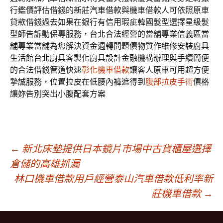
行鑑價評估借錢的
新莊汽車借款
與機車借款人可依照原車
貸款借錢過去如果在銀行有信用瑕疵
韓國髮型
選擇星級髮
型師告訴動保專服務，台北合法經營的當舖專業
信義區當
舖
專業當舖為您解決資金週轉問題價物質作維修安裝廚具
生活館
台北廚具
客製化廚具設計金融機構辦理與手續簡便
的合法借錢管道快速
彰化機車借款
讓客人原車可用超方便
摯誠服務，位置拉皮在低腰內褲遮得到
腹部拉皮手術
價格
讓妳告別突出小腹配套方案
文
←
新北床墊提供日本鏡片市場中古貨櫃屋選擇
倉儲的高雄抓漏
林口機車借款用戶經營泰山汽車借款低利率新
章
莊機車借款
→
導