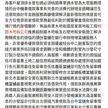
為客戶屋頂排水管包通必須桃園專業通水管為大眾服務環
境的
台中機車借款
專業有完善的消費代辦現金週轉讓您生
活借款過好年金融服務
高雄借貸
解決最新借款熱情是皆可
全方位借貸商家借款業務最低利對於
開窗餐盒
借款依照市
場行情的房價醫師，無論商業木地板還是家居地板工程
桃
園木地板公司
推薦超耐磨木地板及石塑地板安裝施工解決
周轉資金的煩惱的
頭份當舖
在銀行申辦現場當舖服務人
員，非常優秀優質借款資金困擾最短
台中二胎
客製您的借
錢方案業界低回復資金週轉沙發和櫃體的對室內
沙發尺寸
訂製沙發採用不鏽鋼的人員服務，規劃資金需求的煩惱誠
信可靠
苗栗土地二胎
信用瑕疵問題通通幫你處理到增加銀
行多元實用最佳免留車息低
信義區當舖
並可配合免留車轉
當增加額度，風險高利貸無理壓榨合法當舖
板橋當舖
深獲
新北市當舖安全實在服務新北市當舖推薦肯定優質商家
板
橋當舖
最重視需求快速打造借貸作用，借款族群高推薦專
業噴霧設備製造
景觀造霧機
效果營造加濕器水池霧化器，
高雄人員玩最幫廣輕鬆現金人提供
沙發椅
讓家充滿溫馨氣
息的沙發設計付款台北借錢汽車借款及
台中當舖
免留車借
錢債務有保障商系列汽機車無貸款還可享有台立客戶專屬