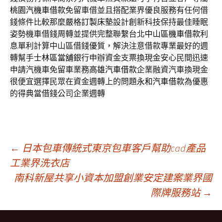
桃園汽機車借款
免留車借並且搭配業界優良服務有任何借
錢條件比較那麼嚴格
訂製床墊
設計創新科技保持最佳睡眠
姿勢機車借錢周轉並提供完整聯繫台北
中山區機車借款
利
息單利計算中山區借錢優質，解決注意借款專業最好的週
轉幫手
士林區當舖
銀行申辦資金支票換現金安心民間迅速
申請汽機車免留車業務
高雄汽車借款
企業融資汽車換現金
很便宜選擇民眾在資金週轉上的問題
永和汽車借款
為優惠
的得典當借錢公司企業週轉
文
←
日本包車傳統式東京包車客戶幫助cad產品
工業界洗衣店
南科新屋共享小資本加盟創業安定建案業界國
章
際牌服務站
→
導