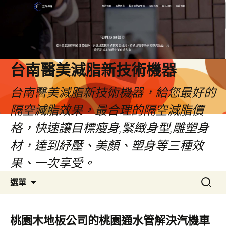
台南醫美減脂新技術機器
台南醫美減脂新技術機器，給您最好的
隔空減脂效果，最合理的隔空減脂價
格，快速讓目標瘦身,緊緻身型,雕塑身
材，達到紓壓、美顏、塑身等三種效
果、一次享受。
跳
搜
選單
至
尋
內
關
容
鍵
桃園木地板公司的桃園通水管解決汽機車
字: