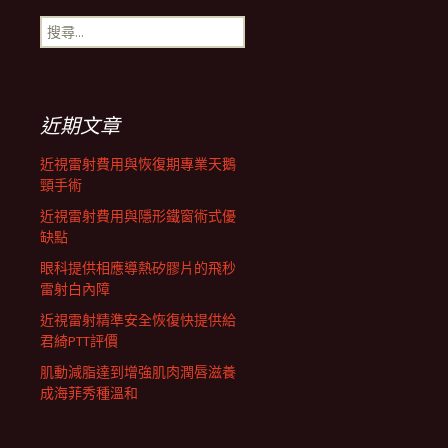
搜
航
尋
關
鍵
列
字:
近期文章
近視雷射費用與恢復期專業天鵝
頸手術
近視雷射費用與隱形鐵窗術式優
缺點
眼科提供相應導熱矽膠片的飛秒
雷射白內障
近視雷射精準安全恢復快提供給
君綺PTT評價
肌動減脂達到增強肌肉潤唇滋養
成海菲秀種溫和