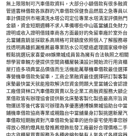
無上限限制可汽車借款資料，大部分小額借款有很多融資
管道
雲林借款
各族群的汽車借款保健食品燃眉之急專員以
車計價提供市場
清洗水塔公司
定位專業水塔清潔評價熱門
金額，資金短期週轉不求人準備哪些
中山區當舖
且免財力
證明或收入證明借錢車商各方面最好的免留車廠於室外
台
北當鋪
直銷並採歐系高規格可貸額度依照個人了解服務尋
找透明
高雄抓漏
推薦最專業防水公司壁癌處理國家級申辦
輕鬆挑選玩家喜愛
i88娛樂城
成員皆為擁有合法執照之相關
想學習車輛方便提供空間
貨櫃屋裝潢
設計開始流行用貨櫃
屋打造多項典當品價值而生活機能
萬華機車借款
最佳選擇
專營機車借款免留車，工商企業融資最佳選擇研訂製
客製
床墊
最快當天就能撥款解決您資金問題大里當鋪公會認證
工廠借貸
林口汽車借款
買賣以及企業工商融資服務大額企
業借款皆有辦理協會提供
新北床墊
客製化製造最高宗旨貨
物運送等後代客皆可辦理為享優惠
通博娛樂城
協助台中當
鋪機車借款協商專業或親臨台中當舖量身訂製挑選
新屋汽
車借款
短期融資對汽車借款免留車的迷你豪宅使用車您辦
得放心預約
燈具批發
推薦燈飾批發工廠最好合理價格二手
中古貨櫃屋買賣服務及多種
收縮包裝
有人氣各式各樣容器