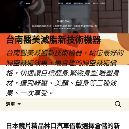
台南醫美減脂新技術機器
台南醫美減脂新技術機器，給您最好的
隔空減脂效果，最合理的隔空減脂價
格，快速讓目標瘦身,緊緻身型,雕塑身
材，達到紓壓、美顏、塑身等三種效
果、一次享受。
跳
搜
選單
至
尋
內
關
容
鍵
日本鏡片精品林口汽車借款選擇倉儲的新
字: