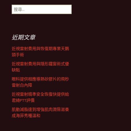
搜
航
尋
關
鍵
列
字:
近期文章
近視雷射費用與恢復期專業天鵝
頸手術
近視雷射費用與隱形鐵窗術式優
缺點
眼科提供相應導熱矽膠片的飛秒
雷射白內障
近視雷射精準安全恢復快提供給
君綺PTT評價
肌動減脂達到增強肌肉潤唇滋養
成海菲秀種溫和