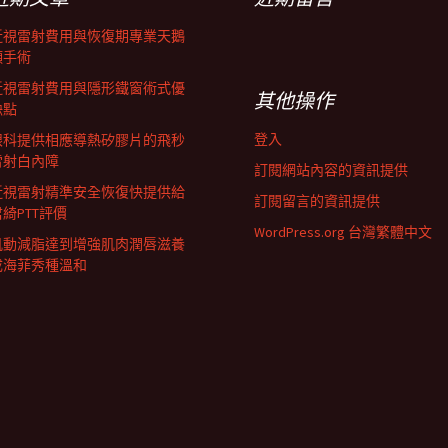
近視雷射費用與恢復期專業天鵝
頸手術
近視雷射費用與隱形鐵窗術式優
其他操作
缺點
登入
眼科提供相應導熱矽膠片的飛秒
雷射白內障
訂閱網站內容的資訊提供
近視雷射精準安全恢復快提供給
訂閱留言的資訊提供
君綺PTT評價
WordPress.org 台灣繁體中文
肌動減脂達到增強肌肉潤唇滋養
成海菲秀種溫和