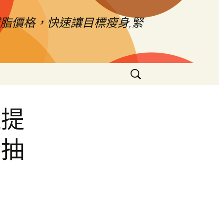
脂價格，快速讓目標瘦身,緊
搜
尋
關
鍵
拉提
字:
合抽