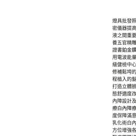
燈具批發照明
密儀器提
液之間重
養五官精
證書
鉑金
用電波能
級健檢中
修補鬆垮
程植入的
打造立體
態舒適度
內障設計
療
白內障
度保障滿
乳化術白
方位增強