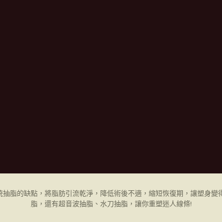
統抽脂的缺點，將脂肪引流乾淨，降低術後不適，縮短恢復期，讓塑身變得
脂，還有超音波抽脂、水刀抽脂，讓你重塑迷人線條!