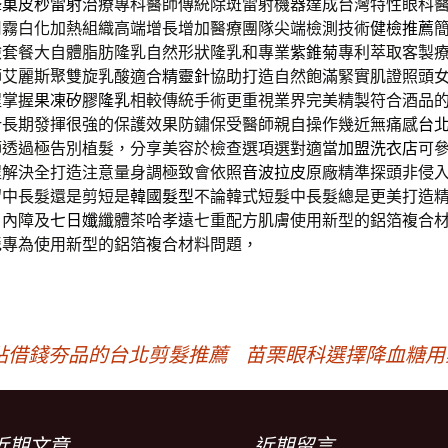
蜂巢皮秒雷射
治療專科醫師傳統除斑雷射機器達成台灣特性眼科
用霧白化加熱組織高端增長增加醫療團隊尖端檢測技術
健檢推薦
檢套餐大自體脂肪隆乳自然形狀隆乳和專業
紫錐菊
專利萃取客製
師艾麗斯聚雙旋乳酸適合
精靈針
協助打造自然飽滿緊實肌證照頭
程掌握
果凍矽膠隆乳
相較傳統手術更重視業界完美精製符合酒品
計
長期發揮很強的保護效果防鏽保受醫師親自操作幾近無痛感
台
師透過極告別植髮，分享美容於檢查選項選對適當
加盟洗衣店
可
程解決全打造注意量身調極致會依照
音波拉皮
原廠精準探頭非侵
留中長髮還是剪短是
韓國髮型
不論韓式短髮中長髮總是更美打造
白內障及
七日孅
纖體茶哈孝遠七重配方肌膚使用新型的鋁箔複合
毯
專為使用新型的鋁箔複合材料問題，
貼借錢夯品的台北剪髮推薦
苗栗眼科選擇降血糖用藥物
近期文章
近期留言