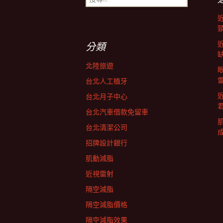
尋
導
關
鍵
字:
航
分類
北陸旅遊
列
台北人工植牙
台北月子中心
台北汽車借款免留車
台北清潔公司
招牌設計銀行
肌動減脂
近視雷射
隔空減脂
隔空減脂價格
隔空減脂效果