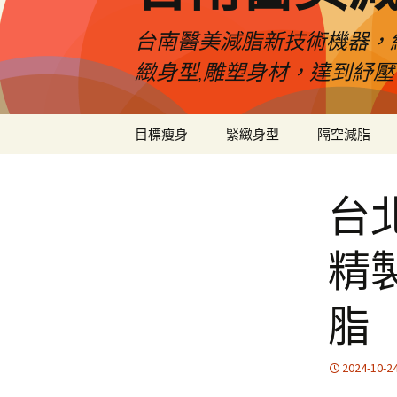
台南醫美減脂新技術機器，
緻身型,雕塑身材，達到紓
跳
目標瘦身
緊緻身型
隔空減脂
至
內
容
台
精
脂
2024-10-2