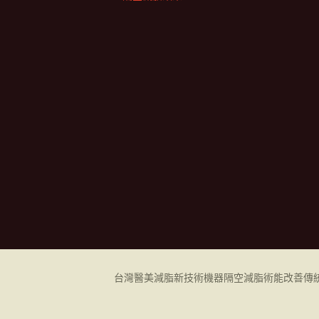
台灣醫美減脂新技術機器
隔空減脂
術能改善傳