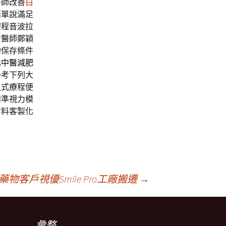
醫師改善
白
簡單說滿足
療程音波拉
女醫師鄭穎
的保存條件
北中醫減肥
參考下列大
入式療程便
精準視力模
材料客製化
客戶視優Smile Pro工廠搬遷
→
彙整