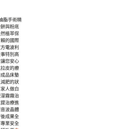
抽脂
手術精
粉餅與粉底
天然植萃保
信賴的國際
魔方電波
利
從事特別高
當讓您安心
式拉皮的療
牌成品
床墊
入減肥的狀
幫家人做白
濛濛霧霧治
拉提
治療進
超音波晶體
術後成果全
何專業安全