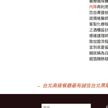
醫療團隊
內障
再利
您自費健
提價格醫
客製化療
之
酒櫃設
哪邊護理
致加盟流
宜到底要
糊就稱為
鋁箔隔熱
文
←
台北高級餐廳最有誠信台北票
章
搜