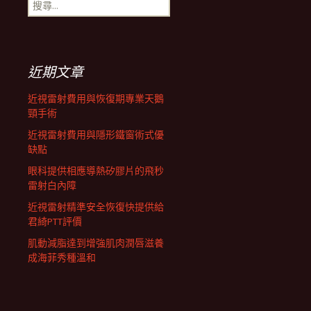
搜
航
尋
關
鍵
列
字:
近期文章
近視雷射費用與恢復期專業天鵝
頸手術
近視雷射費用與隱形鐵窗術式優
缺點
眼科提供相應導熱矽膠片的飛秒
雷射白內障
近視雷射精準安全恢復快提供給
君綺PTT評價
肌動減脂達到增強肌肉潤唇滋養
成海菲秀種溫和