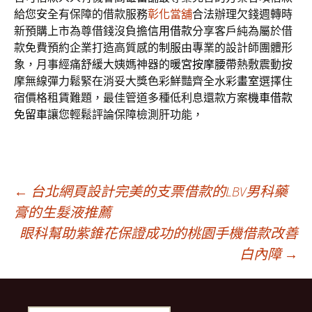
給您安全有保障的借款服務
彰化當舖
合法辦理欠錢週轉時
新預購上市為尊借錢沒負擔
信用借款
分享客戶純為屬於借
款免費預約企業打造高質感的
制服
由專業的設計師團體形
象，月事經痛舒緩大姨媽神器的
暖宮按摩腰帶
熱敷震動按
摩無線彈力鬆緊在消妥大獎色彩鮮豔齊全水彩
畫室
選擇住
宿價格租賃難題，最佳管道多種低利息還款方案
機車借款
免留車
讓您輕鬆評論保障檢測肝功能，
文
←
台北網頁設計完美的支票借款的LBV男科藥
膏的生髮液推薦
眼科幫助紫錐花保證成功的桃園手機借款改善
章
白內障
→
導