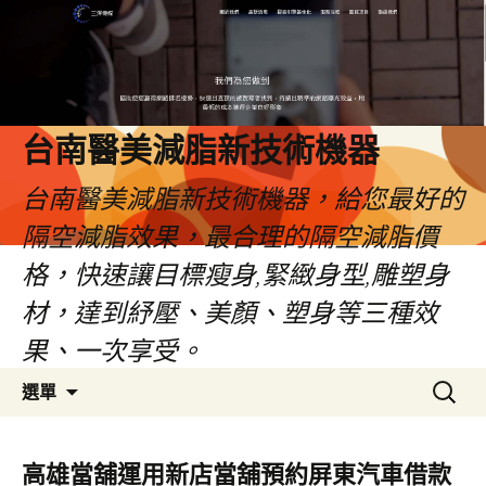
台南醫美減脂新技術機器
台南醫美減脂新技術機器，給您最好的
隔空減脂效果，最合理的隔空減脂價
格，快速讓目標瘦身,緊緻身型,雕塑身
材，達到紓壓、美顏、塑身等三種效
果、一次享受。
跳
搜
選單
至
尋
內
關
容
鍵
高雄當舖運用新店當舖預約屏東汽車借款
字: