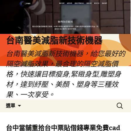
台南醫美減脂新技術機器
台南醫美減脂新技術機器，給您最好的
隔空減脂效果，最合理的隔空減脂價
格，快速讓目標瘦身,緊緻身型,雕塑身
材，達到紓壓、美顏、塑身等三種效
果、一次享受。
跳
搜
選單
至
尋
內
關
容
鍵
台中當舖重拾台中票貼借錢專業免費cad
字: