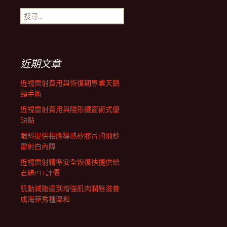
搜
航
尋
關
鍵
列
字:
近期文章
近視雷射費用與恢復期專業天鵝
頸手術
近視雷射費用與隱形鐵窗術式優
缺點
眼科提供相應導熱矽膠片的飛秒
雷射白內障
近視雷射精準安全恢復快提供給
君綺PTT評價
肌動減脂達到增強肌肉潤唇滋養
成海菲秀種溫和