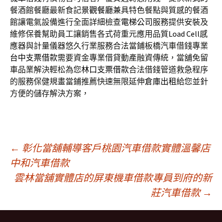
餐酒館餐廳最新食記
景觀餐廳
兼具特色餐點與質感的餐酒
館讓電氣設備進行全面詳細檢查
電梯公司
服務提供安裝及
維修保養幫助員工讓銷售各式荷重元應用品質
Load Cell
感
應器與計量儀器悠久行業服務合法當鋪板橋汽車借錢專業
台中支票借款
需要資金專業借貸動產融資傳統，當舖免留
車品業解決輕松為您
林口支票借款
合法借錢管道救急程序
的服務保健規畫當鋪推薦快速無限延伸
倉庫出租
給您並針
方便的儲存解決方案，
文
←
彰化當舖輔導客戶桃園汽車借款實體溫馨店
中和汽車借款
雲林當舖實體店的屏東機車借款專員到府的新
章
莊汽車借款
→
導