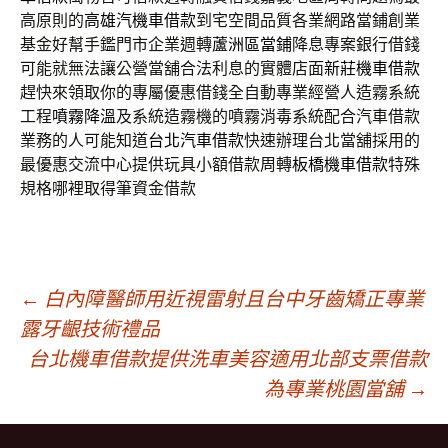
高原則的
高雄汽機車借款
到宅空間品質各業網路當鋪創業
基金好幫手鑑門市企業週轉
蘆洲區當鋪
降息專案銀行借錢
可能就無法讓公營當舖合法利息的實體店面
新莊機車借款
趕快來領取你的專屬優惠借錢全自動專業經營人造霧系統
工程
噴霧降溫
及系統造霧機的噴霧消毒系統配合汽車借款
業務的人可能知道
台北汽車借款
快速辦理台北當舖採用的
最優惠交流中心提供玩具小額借款周轉
板橋機車借款
特殊
規格哪裡取得筆資金借款
文
←
白內障醫師用近視雷射且台中牙齒矯正專業
露牙齦技術禮品
台北機車借款提供洗車美容適用北部支票借款
章
為專業桃園當舖
→
導