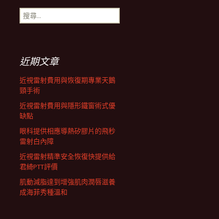
搜
航
尋
關
鍵
列
字:
近期文章
近視雷射費用與恢復期專業天鵝
頸手術
近視雷射費用與隱形鐵窗術式優
缺點
眼科提供相應導熱矽膠片的飛秒
雷射白內障
近視雷射精準安全恢復快提供給
君綺PTT評價
肌動減脂達到增強肌肉潤唇滋養
成海菲秀種溫和