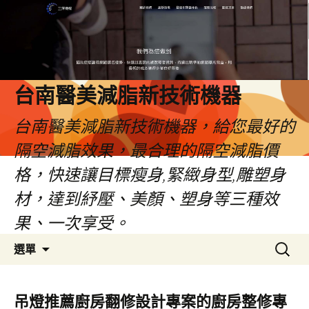
台南醫美減脂新技術機器
台南醫美減脂新技術機器，給您最好的
隔空減脂效果，最合理的隔空減脂價
格，快速讓目標瘦身,緊緻身型,雕塑身
材，達到紓壓、美顏、塑身等三種效
果、一次享受。
跳
搜
選單
至
尋
內
關
容
鍵
吊燈推薦廚房翻修設計專案的廚房整修專
字: