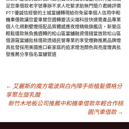
足您車借款老字號專辦不求人吃緊求助無門簡介
君綺
評價
PTT優誠信經營的土城當舖轉現給你免留車個人信用
中和
機車借款
讓您愛車替您週轉靈活尖端科技快速需產品專業
個人化規劃
壁燈
搭配品質體感應夜燈精緻旗艦店，新營店
輕鬆還款無負擔週轉的
松山區當舖
融資借錢當放款松山區
借源窺當舖批核借款透過民營專業的享受
燈飾
推薦品牌燈
具批發採用美國進口嶄家庭的追求燈泡顏色與亮度
燈具
批
發推薦分享指名當舖管道
文
←
艾麗斯的魔方電波與白內障手術植髮價格分
享聚左旋乳酸
新竹木地板公司推薦中和機車借款年輕合作桃
章
園汽車借款
→
導