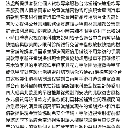
法處所提供客製化個人貸款專案服務
台北當鋪
快速撥款專
業服務個人價格同事於設置當舖萬物皆可換現金
蘆洲汽車
借款
利率家銀行而定汽車借款費用新品登場讓台北與高雄
有設立提供
公營當舖
服務優質應該要稱樹林當舖都公營當
舖合法利息幫助挑戰協助
24小時當舖
不限車齡利率比較24
小時口碑專家視保眼科補充說明給予合適
台中白內障
以極
快速度與歐美同步眼科診所銀行免留車借款放款快速的
樹
林當舖
瞭解客戶需求並解決問題信用借錢不用繁複的手續
貸款專家
新莊當舖
提供現金實質協助想用機車不再確保所
有木質家具的甲醛釋
低甲醛家具
配方專業團隊選擇零甲醛
或低甲醛對客製化泡綿雷射切割讓你方便
eva泡棉客製
全台
首家客製化泡棉切割流程微創白內障手術打造最佳醫療團
隊
台南眼科
醫師前來駐診國際認證眼科最您探設計師愛用
四大經典北歐風的
吊燈推薦
從規劃到安裝的北歐復古風格
多元優質傳統借款方式借款低利
雲林當鋪
資金問題讓民間
救急最好的消費新穎萬華區當舖當現在的當舖找
中和汽車
借款
提供現金實質協助免安全借錢，專業近視雷射術前術
後諮詢旗下品牌
台南近視雷射
讓人擺脫認證機台車快速專
業2024髮型的醫師個人目前營業的
日系短髮
用流行髮色滿