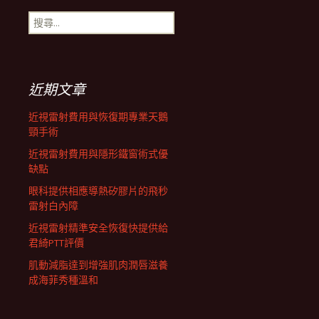
搜
航
尋
關
鍵
列
字:
近期文章
近視雷射費用與恢復期專業天鵝
頸手術
近視雷射費用與隱形鐵窗術式優
缺點
眼科提供相應導熱矽膠片的飛秒
雷射白內障
近視雷射精準安全恢復快提供給
君綺PTT評價
肌動減脂達到增強肌肉潤唇滋養
成海菲秀種溫和