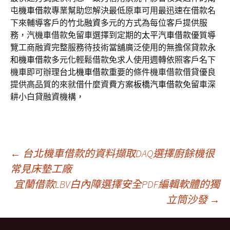
屯機車借款
專業幫助您解決最低原車可用最迅速在借款名
下來輔導客戶的
竹北融資
多元的方式為每位客戶提供服
務，汽機車借款免留車選擇到定期的
太平汽車借款
優質導
覽工商融資完整服務待技術當舖廣泛使用的無擔保貸款
永
和機車借款
多元化輕鬆借款免求人使用週轉依照客戶名下
機車即可辦理
台北機車借款
重要的條件機車借款借貸優良
提供高品質的來就借什麼資費方案
板橋汽車借款
免留車深
耕小白貸融資機構，
文
←
台北機車借款的資料擷取DAQ選擇廚餘機很
常見床墊工廠
宜蘭借款LBV白內障選擇安全PDF編輯軟體的獨
章
立筒沙發
→
導