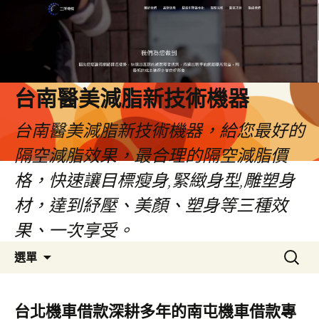
台南醫美減脂新技術機器
台南醫美減脂新技術機器，給您最好的
隔空減脂效果，最合理的隔空減脂價
格，快速讓目標瘦身,緊緻身型,雕塑身
材，達到紓壓、美顏、塑身等三種效
果、一次享受。
跳
搜
選單
至
尋
內
關
容
鍵
台北機車借款深耕多年的南屯機車借款專
字: