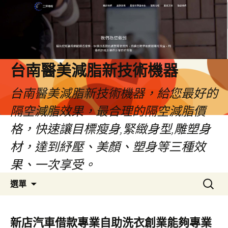
台南醫美減脂新技術機器
台南醫美減脂新技術機器，給您最好的
隔空減脂效果，最合理的隔空減脂價
格，快速讓目標瘦身,緊緻身型,雕塑身
材，達到紓壓、美顏、塑身等三種效
果、一次享受。
跳
搜
選單
至
尋
內
關
容
鍵
新店汽車借款專業自助洗衣創業能夠專業
字: