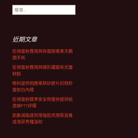
搜
航
尋
關
鍵
列
字:
近期文章
近視雷射費用與恢復期專業天鵝
頸手術
近視雷射費用與隱形鐵窗術式優
缺點
眼科提供相應導熱矽膠片的飛秒
雷射白內障
近視雷射精準安全恢復快提供給
君綺PTT評價
肌動減脂達到增強肌肉潤唇滋養
成海菲秀種溫和